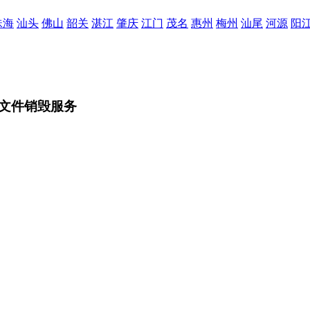
珠海
汕头
佛山
韶关
湛江
肇庆
江门
茂名
惠州
梅州
汕尾
河源
阳
文件销毁服务