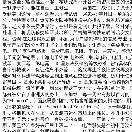
是有这些实验基础还不够，核研究离不开各种精密而重要的仪
一颗原子弹，能在自己手里诞生。 美国在二战使用了原子弹
受到美国邀请，前往观摩原子弹试爆，赵忠-- : 年月日，
分，巡特警支队排爆安检大队接到指挥中心指令，称香坊区幸
弹，老人准备去卖废品时，被邻居看见制止并报了警。经排爆
处理后，将现场移交辖区派出所，并告知民警快速转送治安支
程。咨询:在处理销毁之前，我们为用户提供详细的信息.专业服
电子产品销毁公司有哪些？主要销毁项目：销毁以下各类电子
电。 电子零件电路板、集成电路、电阻、电容、主芯片、整
电子元器件销毁，上海电子零件 电路板、集成电路、电阻、电
波器、变压器、继电器 二IC理方法及保密等级标准”进行具
自个机械破坏，保证信息不外流。、熔浆再生将废旧的纸再次
烧炉对材料进行燃烧城区制止随意在空位进行燃烧。适用于任何
密等级 ＝ 毫米小条机要保密等级 ＝ ｘ 毫米微粒商业敏感保密
机械破坏、熔浆再生、燃烧处理这三大方法，在销毁的时候一定要
部分被穿在了非洲人的身上。在加纳，每一周都有数以百万的
为“Mitumba”，字面意思是“捆”，专指富裕国家的人捐
《旧衣的秘密》（the Secret Life of Your C
里，将捆包顶在头上，从集装箱运往市场上的摊位。在并不知
于不到美元；材料廉价、有破损的衣望。 可是，年一个意外
用，我已经准备好去厂里上班......” 电话那头是个初
义务教育没读完，刘秀祥丧了气。 也因此萌生一个想法：