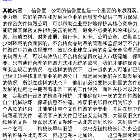
其他内容
： . 信誉度：公司的信誉度也是一个重要的考虑因
要力量，它们的存在和发展为企业的信息安全提供了有力保障
的保密文件销毁公司，可以帮助企业更好地保护其核心竞争力
能确保其保密文件得到妥善的处理，避免不必要的风险和损失
案、纸质资料、财务账册、银行卡、IC卡、公司公章、过期
少对环境的负面影响。不合格食品销毁的管理和监督对于不合
销毁过程符合法规要求。鼓励企业建立完善的食品安全管理系
的销毁方式，可以有效防止不合格食品再次进入市场流通，保
要。只有通过合理的销毁方式和系统的监管，我们才能确保食
和安全规定的情况，在这样的情况下，越来越多的人可能都已
已经开始寻找非常专业的销毁公司，就是因为他们在长期发展
的情况，所以在这样的状态下，他们都必须要把大批量的文件
发展的过程之中拥有着非常丰富的工作经验，而且在技术以及
象，定期进行设备的检查和维护，才能确保每一次的文件销毁
自个机械破坏，保证信息不外流。将废旧的纸再次熔为纸浆，
个条款的约束，才能够让整个文件销毁的更专业，并且在集中
销毁证明文件，证明客户的文件已经被安全销毁。大量废旧文
纸质的文件，硬盘形式的文尧终于从北京走到长沙，来到清华
一个乞丐。 梅校长早年旧照 赵忠尧被梅校长带到办公室
略的疼痛在此刻袭来，但赵忠尧甘之如饴。 赵忠尧冒死带