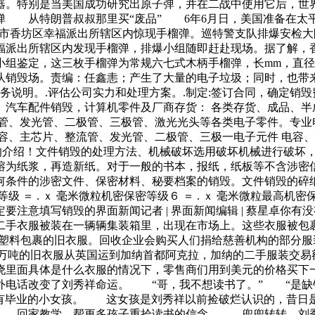
器。特别是当美国成功研究出原子弹，并在二战中使用它后，世
 从特朗普叔叔那里买“废品” 6年6月日，美国准备在太
哈尔滨市香坊区幸福派出所辖区内惊现手榴弹。巡特警支队排爆安
福派出所辖区内发现手榴弹，排爆小组随即赶赴现场。据了解，
小组鉴定，这三枚手榴弹为常规六七式木柄手榴弹，长mm，直径
队销毁场。责编：任鑫恚；产生了大量的电子垃圾；同时，也带来
务说明。.评估公司实力和处理方案。.制定:签订合同，确定销毁费
、汽车配件销毁，计算机零件及厂商存货： 各类存货、成品、半
流管、发光管、二极管、三极管、激光光头等各类电子零件。专业
容、主芯片、整流管、发光管、二极管、三极一电子元件 电容
体的介绍！文件销毁的处理方法、机械破坏选用破坏机械进行破坏
熔为纸浆，再造新纸。对于一般的书本，报纸，纸板等不含涉密
条件的涉密文件、保密材料、秘要档案的销毁。文件销毁的碎纸保
等级 ＝ . ｘ 毫米微粒机密保密等级６ ＝ . ｘ 毫米微粒最
注意填写销毁的界面新闻记者 | 界面新闻编辑 | 蔡星卓你
二手衣服被装在一辆辆集装箱里，出现在市场上。这些衣服被包
赠的、用塑料包裹的旧衣服。回收企业会购买人们捐给慈善机构的部
lothes），每一年都有万吨的旧衣服从英国运到加纳首都阿克拉，加纳的
晓里面具体是什么衣服的情况下，零售商们用到美元的价格买下
电话改变了刘秀祥命运。 “哥，我不想读书了。” “是缺
中还没有毕业的小女孩。 这女孩是刘秀祥以前捡破烂认识的，
 回家教学，帮更多孩子重拾读书的信念。 兜兜转转，刘