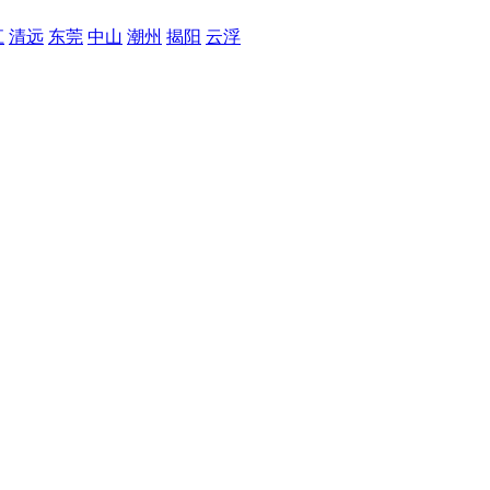
江
清远
东莞
中山
潮州
揭阳
云浮