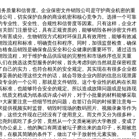
的服务质量和信誉度。企业保密文件销毁公司是守护商业机密的重
毁公司，切实保护自身的商业机密和核心竞争力。选择一个可靠
的专业性、安全性、合规性和信誉度等因素。只有这样，企业才
有关部门注册登记，具有正规资质的，能够销毁各种涉密文件档
的有害成分。生物销毁方式相对环保且具有效用性，能够有效减
销毁流程和标准，明确责任和程序。同时，加强监督检查，确保
合格食品销毁是确保食品安全和公众健康的重要环节。通过适当
销毁流程，对于维护食品供应链的完整性和市场秩序也至关重
人们在挑选这类型服务的时候，首先考虑到的当然就是保密程度
了自己的实力，也符合相关的安全规定。其实现在有很多企业都
够妥善的处理这些文件的话，就会导致企业内部的信息出现泄露
较专业的一个公司，那就是文件销毁。这个专业性的机构在长期
高标准，也能够符合安全的规定。所以造成故障问题或是短路现
，纸质文档成为纸条或许成小碎片，对于小批量的材料能够采取
中大家要注意一些细节性的问题，在签订合同的时候要注意每一
求提供视频实时监督、销毁时现场的数码照片、视频录象等作为
件，这些文件现在已经没有了使用意义。而文件又分为很多种，
忠尧到底吃了多少苦，竟然从一个文质彬彬的大学教授，变成了
办公桌上，他的胸口有两道被坛子磨出来的血印子，长期被忽
用，在极其简陋的条件下，做出了中子放射性元素实验。 可