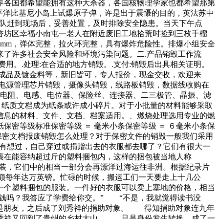
界各国都希望能拥有这种大杀器，各国核物理学家也都希望那第
平洋比基尼小岛上试爆原子弹，许是出于震慑的目的，英法苏中
检大队赶到现场后，妥善处置，及时排除安全隐患。当天下午点
香坊区幸福小南屯一老人在附近废旧工地拾荒时捡到三枚手榴
mm，弹体完整，拉火环完整，具有爆炸危险性。排爆小组安全
了许多社会安全风险和环境污染问题。二.产品销毁工作流
用。.处理:在合适的地方销毁。.支付:销毁后出具相关证明。
成品及镀金料等，新旧皆可，专人报价，现金交收，欢迎来
电源管理芯片销毁，摄像头销毁，线路板销毁，数据线收购在
、电阻、电感、电位器、保险丝、连接器、二三极管、晶振、滤
，纸质文档成为纸条或许成小碎片。对于小批量的材料能够采取
信息的材料、文件、文档、档案适用。、燃烧处理选用专业的燃
密等级标准保密等级 ＝ 毫米小条保密等级 ＝ ６毫米小条保
高机密保密文档报废销毁怎么处理？对于保密文件的销毁一般我们采用
有没有想过，自己穿过或捐赠出去的衣服都去哪了？它们有很大一
裹在能容纳超过斤的塑料捆包内，这样的捆包被当地人称
分服装，它们中的相当一部分会再漂洋过海运往非洲。根据纪录片
二手服装交易额每年达万英镑。忙碌的时候，搬运工们一天要走上十几公
一个塑料捆包的服装。一件好的衣服可以卖上塞地的价格，相当
钱吗？我答应了学费给你交。” “不是，我就觉得读书没
昔日是朋友，之后成了刘秀祥的捐助对象。 得知捐助对象连九年
秀祥又回到了贵州的乡村大山。 只是身份发生转换，成了一