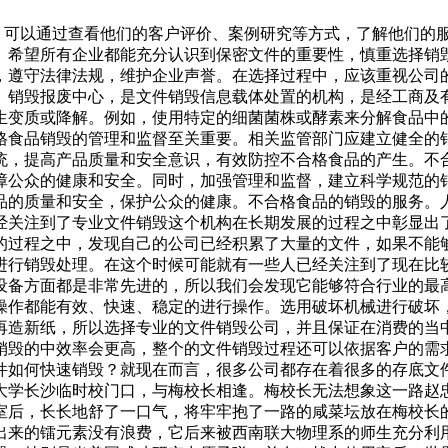
素。可以通过查看他们的客户评价、案例研究等方式，了解他们
。希望所有企业都能充分认识到保密文件的重要性，慎重选择销
，遵守法律法规，维护企业声誉。在选择过程中，应该重视公司
。销毁报废中心，是文件销毁信息载体处置的机构，是经工商及
食生变质或降解。例如，使用特定的细菌菌株或酵素来分解食品中
格食品销毁的管理和监督至关重要。相关监管部门应建立健全的
统，提高产品质量和安全意识，有效防控不合格食品的产生。不
障公众的健康和安全。同时，加强管理和监督，建立科学规范的
品的质量和安全，保护公众的健康。不合格食品的销毁的服务。
经关注到了专业文件销毁这个机构在长期发展的过程之中彰显出
的过程之中，发现自己的公司已经积累了大量的文件，如果不能
进行销毁处理。在这个时候可能就有一些人已经关注到了现在比
设备方面都是非常先进的，所以我们会发现它能够符合行业的最
操作都能有效、快速、稳定的进行操作。选用破坏机械进行破坏
再造新纸，所以选择专业的文件销毁公司，并且保证在消费的当
销毁的中效率会更高，整个的文件销毁过程还可以依据客户的需
件如何快速销毁？就现在而言，很多公司都存在着很多的存底文
大学长沙临时校门口，与梅校长相逢。梅校长无法想象这一路赵
后，长长地舒了一口气，将牢牢抱了一路的咸菜坛放在梅校长的
出来的镭元素没有浪费，它后来被西南联大物理系的师生充分利