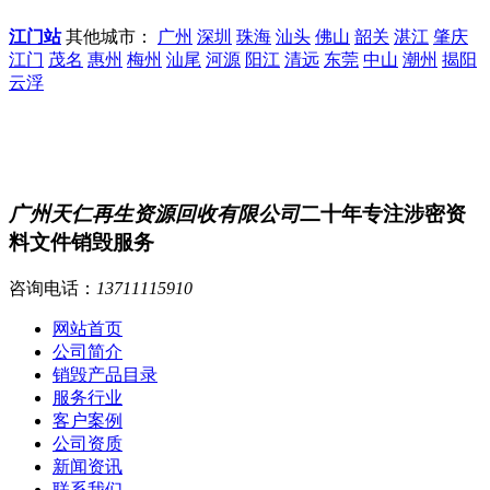
江门站
其他城市：
广州
深圳
珠海
汕头
佛山
韶关
湛江
肇庆
江门
茂名
惠州
梅州
汕尾
河源
阳江
清远
东莞
中山
潮州
揭阳
云浮
广州天仁再生资源回收有限公司
二十年专注涉密资
料文件销毁服务
咨询电话：
13711115910
网站首页
公司简介
销毁产品目录
服务行业
客户案例
公司资质
新闻资讯
联系我们