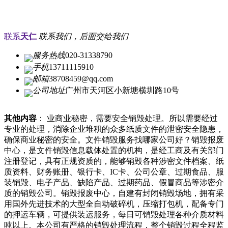
联系
天仁
联系我们，后面交给我们
服务热线
020-31338790
手机
13711115910
邮箱
38708459@qq.com
公司地址
广州市天河区小新塘横圳路10号
其他内容
： 业商业秘密，需要安全销毁处理。所以需要经过
专业的处理，消除企业堆积的众多纸质文件的泄密安全隐患，
确保商业秘密的安全。文件销毁服务找哪家公司好？销毁报废
中心，是文件销毁信息载体处置的机构，是经工商及有关部门
注册登记，具有正规资质的，能够销毁各种涉密文件档案、纸
质资料、财务账册、银行卡、IC卡、公司公章、过期食品、服
装销毁、电子产品、缺陷产品、过期药品、假冒商品等涉密介
质的销毁公司。销毁报废中心，自建有封闭销毁场地，拥有采
用国外先进技术的大型全自动破碎机，压缩打包机，配备专门
的押运车辆，可提供装运服务，每日可销毁处理各种介质材料
吨以上。本公司有严格的销毁处理流程，整个销毁过程全程监