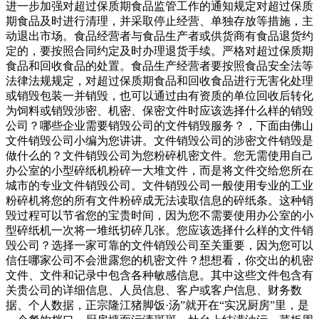
进一步加强对超过保质期食品监管工作的通知规定对超过保质
期食品及时进行清理，并采取停止经营、单独存放等措施，主
动退出市场。食品经营者与食品生产者或供货商有食品退货约
定的，要按照合同约定及时办理退货手续。严格对超过保质期
食品和回收食品的处置。食品生产经营者要按照食品安全法等
法律法规规定，对超过保质期食品和回收食品进行无害化处理
或销毁包装一并销毁，也可以通过由有资质的单位回收后转化
为饲料或销毁涉密、机密、保密文件时应该选择什么样的销毁
公司？哪些企业需要销毁公司的文件销毁服务？，下面由佛山
文件销毁公司小编为您讲讲。文件销毁公司的涉密文件销毁是
做什么的？文件销毁公司为您粉碎机密文件。您无需使用自己
办公室的小型碎纸机粉碎一大堆文件，而是将文件交给您所在
城市的专业文件销毁公司。文件销毁公司一般使用专业的工业
粉碎机将您的所有文件粉碎成无法读取信息的碎纸条。这种销
毁过程可以节省您的宝贵时间，因为您不需要使用办公室的小
型碎纸机一次将一堆纸切碎几张。您应该选择什么样的文件销
毁公司？选择一家可靠的文件销毁公司至关重要，因为您可以
信任哪家公司不会泄露您的机密文件？想想看，你交出的机密
文件、文件和记录中包含各种敏感信息。其中这些文件包含有
关贵公司的详细信息、人员信息、客户或客户信息、财务数
据、个人数据，正宗隆江猪脚饭·汤”就开在“实况厨房”里，是