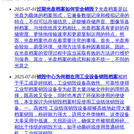
2025-07-01
过期光盘档案如何安全销毁？
光盘档案是以
光盘为载体的档案形式，它兼备数据记录和模拟记录的
特点，不但可以存储信息，还能够存储声音、图像等各
种档案。与传统纸质文档相比，光盘档案具有更好的存
储密度、更快地传输速率和更易复制运用的特点。然
而，光盘档案也存在着需要注意的事项。首先，光盘寿
命较短，易受环境、使用方法等多种因素损坏。因此，
在光盘档案的管理过程中应当采取有效的方法进行维护
与保养。其次，光盘档案的格式和标准不统一，不同的
光盘之
2025-07-01
销毁中心为何都在用工业设备销毁档案
相对
于手工或是碎纸机，工业销毁设备高效性、可靠性使得
工业型档案销毁设备变为处置大量涉敏文件时的理想选
择，既高效又安全，同时也考虑了环保和使用的便捷
性，本文探讨为何销毁档案时应使用工业纸张销毁设
备。一、高效性 工业纸张销毁设备能够高效地处理大量
档案销毁，粉碎能力强大，适用文件类物料。这类设备
大多采用中低速、大扭距设计，确保文件被彻底粉碎。
相比于传统的销毁方法，如手动撕碎或使用普通碎纸
机，工业纸张销毁