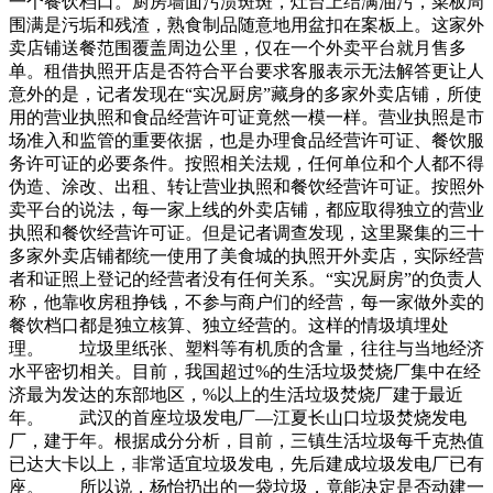
一个餐饮档口。厨房墙面污渍斑斑，灶台上结满油污，菜板周
围满是污垢和残渣，熟食制品随意地用盆扣在案板上。这家外
卖店铺送餐范围覆盖周边公里，仅在一个外卖平台就月售多
单。租借执照开店是否符合平台要求客服表示无法解答更让人
意外的是，记者发现在“实况厨房”藏身的多家外卖店铺，所使
用的营业执照和食品经营许可证竟然一模一样。营业执照是市
场准入和监管的重要依据，也是办理食品经营许可证、餐饮服
务许可证的必要条件。按照相关法规，任何单位和个人都不得
伪造、涂改、出租、转让营业执照和餐饮经营许可证。按照外
卖平台的说法，每一家上线的外卖店铺，都应取得独立的营业
执照和餐饮经营许可证。但是记者调查发现，这里聚集的三十
多家外卖店铺都统一使用了美食城的执照开外卖店，实际经营
者和证照上登记的经营者没有任何关系。“实况厨房”的负责人
称，他靠收房租挣钱，不参与商户们的经营，每一家做外卖的
餐饮档口都是独立核算、独立经营的。这样的情圾填埋处
理。 垃圾里纸张、塑料等有机质的含量，往往与当地经济
水平密切相关。目前，我国超过%的生活垃圾焚烧厂集中在经
济最为发达的东部地区，%以上的生活垃圾焚烧厂建于最近
年。 武汉的首座垃圾发电厂—江夏长山口垃圾焚烧发电
厂，建于年。根据成分分析，目前，三镇生活垃圾每千克热值
已达大卡以上，非常适宜垃圾发电，先后建成垃圾发电厂已有
座。 所以说，杨怡扔出的一袋垃圾，竟能决定是否动建一