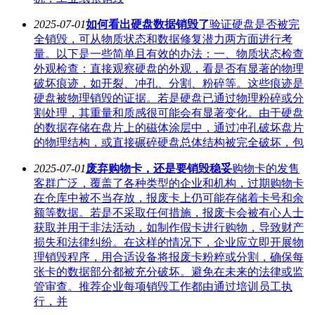
2025-07-01
如何看出硬盘数据销毁了
验证硬盘是否被完
全销毁，可从物质状态和数据修复潜力两方面进行考
量。以下是一些简单且有效的办法：一、物质状态检查
外观检查：直接观察硬盘的外观，看是否有显著的物理
破坏痕迹，如开裂、冲孔、分割、粉碎等。这些痕迹是
硬盘被物理销毁的证据。若是硬盘已通过物理粉碎或分
割处理，其重量和质感很可能会有显著变化。由于硬盘
的数据存储在盘片上的磁体涂层中，通过冲孔破坏盘片
的物理结构，或直接碾碎硬盘总体结构被完全破坏，包
2025-07-01
废弃购物卡，还是要销毁稳妥
购物卡的发售
客群广泛，覆盖了各种类型的企业和机构，过期购物卡
在仓库中被不当存放，报废卡上仍可能存储着卡号和余
额等数据。若是不采取任何措施，报废卡会被有心人士
获取并用于非法活动，如制作假卡进行购物，导致财产
损失和法律纠纷。在这样的情况下，企业应立即开展物
理销毁程序，用合适设备将报废卡粉粹或分割，确保每
张卡的数据部分都被充分破坏。避免在未来的法律或监
管审查。推荐企业每项销毁工作都由通过培训员工执
行，并