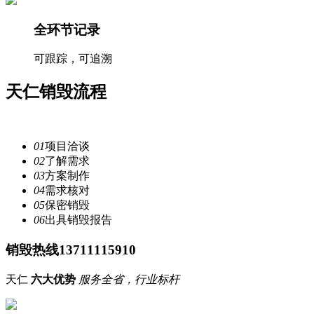
全环节记录
可跟踪，可追溯
天仁
销毁流程
注重每一个细节，提供安全
服务
01
项目洽谈
02
了解需求
03
方案制作
04
需求核对
05
保密销毁
06
出具销毁报告
销毁热线13711115910
天仁
六大优势
服务全省，行业标杆