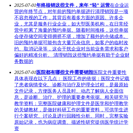
2025-07-01
年终核销这些文件，来年 “轻” 运营
在企业运
营的年终节点，对年前的预约单据进行清理销毁是一项
不容忽视的工作，其背后有着多方面的原因。许多企
业，尤其是服务行业企业，如大型医美机构，在日常经
营中积累了海量的预约单据。随着时间推移，这些单据
会使存储空间变得拥挤不堪，增加了额外的仓储成本。
旧的预约单据可能包含大量冗余信息，如客户的临时改
约、取消记录等，这会干扰企业对当前业务需求和客户
偏好的精准分析。 清理销毁这些预约单据有助于企业财
务数据的
2025-07-01
医院都有哪些文件需要销毁
医院文件重要性
具体表现在以下几点： 医院工作的依据：医院文件记载
了患者病情变化、诊断与治疗及护理全过程，是最原始
文件记录，方便医务人员及时、动态了解病人全面信
息，是诊断、治疗、护理的重要参考依据。相关研究与
教学资料：完整医院健康和护理文件是医学和护理教学
的关键教材，是做好科研工作的重要资料，可供学生进
行个案研究、讨论及进行回顾性分析。同时，完整实验
原始记录，也为病症调查、描述性研究提供医学统计学
资