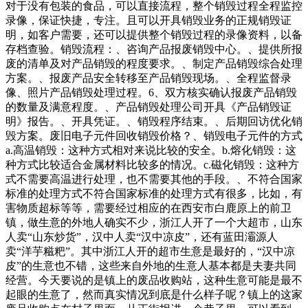
对于没有包装的食品，可以直接流程，整个销毁过程全程监控
录像，保证快捷，专注。且可以开具销毁业务的正规销毁证
明，如客户需要，还可以提供整个销毁过程的录像资料，以备
存档查验。销毁流程：、咨询产品报废销毁中心。、提供所报
废的清单及对产品销毁的程度要求。、制定产品销毁综合处理
方案。、报废产品安全转移至产品销毁现场。、全程监督录
像、照片产品销毁处理过程。6、双方核实确认报废产品销毁
的数量及满意程度。、产品销毁处理公司开具《产品销毁证
明》报告。、开具凭证。、销毁程序结束。、后期回访优化销
毁方案。废旧电子元件回收销毁价格？、销毁电子元件的方式
a.高温销毁：这种方式相对来说比较的安全。b.熔化销毁：这
种方式比较适合金属材料比较多的情况。c.磁化销毁：这种方
式不需要高温进行处理，也不需要其他的手段。、不符合国家
标准的处理方式不符合国家标准的处理方式有很多，比如，有
害物质超标等等，需要经过相应的在西安市白鹿原上的前卫
镇，做生意的外地人确实不少，浙江人开了一个大超市，山东
人卖“山东炒货”，汉中人卖“汉中凉皮”，还有蓝田灞源人
卖“洋芋糍粑”。其中浙江人开的超市生意是最好的，“汉中凉
皮”的生意也不错，这些来自外地的生意人基本都是夫妻共同
经营。今天要说的是镇上的废品收购站，这种生意可能是最不
起眼的生意了，然而真实情况到底是什么样子呢？镇上的这家