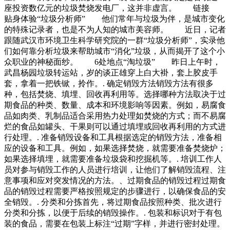
座投资数亿元的垃圾焚烧发电厂，这并非虚言。 链接
贴身体验“垃圾分析师” 他们常年与垃圾为伴，是城市变化
的特殊记录者，也是不为人知的城市美容师。 近日，记者
跟随武汉市环境卫生科学研究院的一群“垃圾分析师”，实录他
们如何靠分析垃圾来帮助城市“消化”垃圾，从而揭开了这个小
众职业的神秘面纱。 6处地点“淘垃圾” 昨日上午时，
武昌杨园垃圾转运站，岁的谈正雄穿上白大褂，套上胶皮手
套，拿着一把铁锨，拎作。. 确定销毁方法销毁方法有很多
种，包括焚烧、填埋、回收再利用等。选择哪种方法取决于过
期食品的种类、数量、成本和环境影响等因素。例如，易腐食
品如肉类、乳制品适合采用热力处理如焚烧的方式；而不易腐
烂的食品如罐头、干果则可以通过填埋或回收再利用的方式进
行处理。. 准备销毁设备和工具根据选定的销毁方法，准备相
应的设备和工具。例如，如果选择焚烧，就需要准备焚烧炉；
如果选择填埋，就需要准备垃圾袋和挖掘机等。. 培训工作人
员对参与销毁工作的人员进行培训，让他们了解销毁流程、注
意事项和应对突发情况的方法。、过期食品的销毁过程过期食
品的销毁过程需要严格按照规定的步骤进行，以确保食品的安
全销毁。. 分类和分拣首先，将过期食品按照种类、批次进行
分类和分拣，以便于后续的销毁操作。. 包装和标识对于有包
装的食品，需要在包装上标注“过期”字样，并进行密封处理。