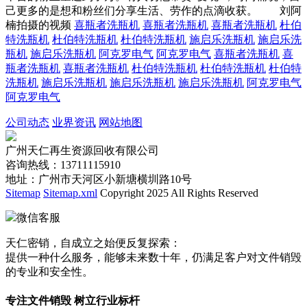
己更多的是想和粉丝们分享生活、劳作的点滴收获。 刘阿
楠拍摄的视频
喜瓶者洗瓶机
喜瓶者洗瓶机
喜瓶者洗瓶机
杜伯
特洗瓶机
杜伯特洗瓶机
杜伯特洗瓶机
施启乐洗瓶机
施启乐洗
瓶机
施启乐洗瓶机
阿克罗电气
阿克罗电气
喜瓶者洗瓶机
喜
瓶者洗瓶机
喜瓶者洗瓶机
杜伯特洗瓶机
杜伯特洗瓶机
杜伯特
洗瓶机
施启乐洗瓶机
施启乐洗瓶机
施启乐洗瓶机
阿克罗电气
阿克罗电气
公司动态
业界资讯
网站地图
广州天仁再生资源回收有限公司
咨询热线：13711115910
地址：广州市天河区小新塘横圳路10号
Sitemap
Sitemap.xml
Copyright 2025 All Rights Reserved
微信客服
天仁密销，自成立之始便反复探索：
提供一种什么服务，能够未来数十年，仍满足客户对文件销毁
的专业和安全性。
专注文件销毁 树立行业标杆