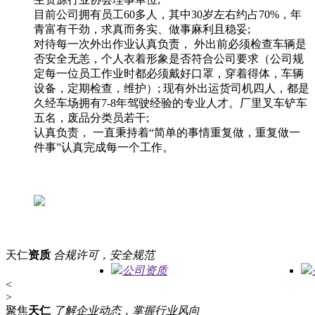
目前公司拥有员工60多人，其中30岁左右约占70%，年
青富有干劲，求真而务实、做事麻利且稳妥;
对待每一次外出作业认真负责， 外出前必须检查车辆是
否安全无恙，个人衣着形象是否符合公司要求（公司规
定每一位员工作业时都必须戴好口罩，穿着得体，车辆
设备，定期检查，维护）; 现有外出运货司机四人，都是
久经车场拥有7-8年驾驶经验的专业人才。厂里叉车铲车
五名，废品分类员若干;
认真负责， 一直秉持着“简单的事情重复做，重复做一
件事”认真完成每一个工作。
天仁
资质
合规许可，安全规范
公司资质
<
>
聚焦
天仁
了解企业动态，掌握行业风向