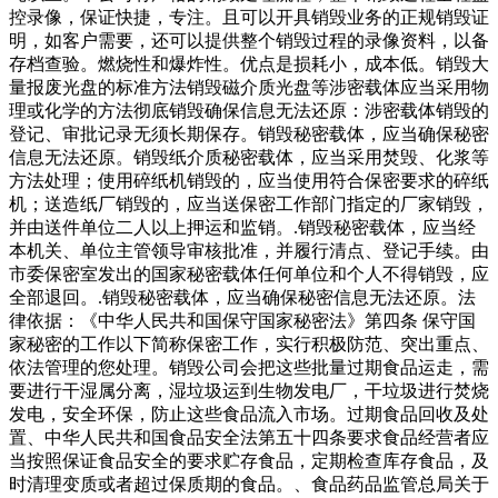
控录像，保证快捷，专注。且可以开具销毁业务的正规销毁证
明，如客户需要，还可以提供整个销毁过程的录像资料，以备
存档查验。燃烧性和爆炸性。优点是损耗小，成本低。销毁大
量报废光盘的标准方法销毁磁介质光盘等涉密载体应当采用物
理或化学的方法彻底销毁确保信息无法还原：涉密载体销毁的
登记、审批记录无须长期保存。销毁秘密载体，应当确保秘密
信息无法还原。销毁纸介质秘密载体，应当采用焚毁、化浆等
方法处理；使用碎纸机销毁的，应当使用符合保密要求的碎纸
机；送造纸厂销毁的，应当送保密工作部门指定的厂家销毁，
并由送件单位二人以上押运和监销。.销毁秘密载体，应当经
本机关、单位主管领导审核批准，并履行清点、登记手续。由
市委保密室发出的国家秘密载体任何单位和个人不得销毁，应
全部退回。.销毁秘密载体，应当确保秘密信息无法还原。法
律依据：《中华人民共和国保守国家秘密法》第四条 保守国
家秘密的工作以下简称保密工作，实行积极防范、突出重点、
依法管理的您处理。销毁公司会把这些批量过期食品运走，需
要进行干湿属分离，湿垃圾运到生物发电厂，干垃圾进行焚烧
发电，安全环保，防止这些食品流入市场。过期食品回收及处
置、中华人民共和国食品安全法第五十四条要求食品经营者应
当按照保证食品安全的要求贮存食品，定期检查库存食品，及
时清理变质或者超过保质期的食品。、食品药品监管总局关于