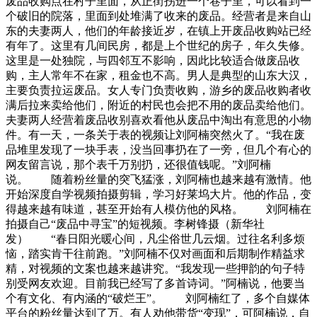
废品收购点在村子里面，从正街拐进一个巷子里，可以看到一
个破旧的院落，里面到处堆满了收来的废品。经营者是来自山
东的夫妻两人，他们的年龄接近岁，在镇上开废品收购站已经
有年了。这里有几间民房，都是上个世纪的房子，年久失修。
这里是一处独院，与四邻互不影响，因此比较适合做废品收
购，主人常年不在家，租金也不高。男人是典型的山东大汉，
主要负责拉运废品。女人专门负责收购，游乡的废品收购者收
满后拉来卖给他们，附近的村民也会把不用的废品卖给他们。
夫妻两人经营着废品收别喜欢看他从废品中淘出有意思的小物
件。有一天，一条关于表的视频让刘阿楠突然火了。“我在废
品堆里发现了一块手表，没当回事扔在了一旁，但几个有心的
网友留言说，那个表千万别扔，还很值钱呢。”刘阿楠
说。 随着粉丝量的突飞猛涨，刘阿楠也越来越有激情。他
开始深度自学视频拍摄剪辑，学习好莱坞大片。他的作品，变
得越来越有味道，甚至开始有人模仿他的风格。 刘阿楠在
拍摄自己“废品中寻宝”的短视频。李树锋摄（新华社
发） “春日阳光暖心间，凡尘俗世几云烟。过往名利多烦
恼，踏实肯干往前跑。”刘阿楠不仅对画面和后期制作精益求
精，对视频的文案也越来越讲究。“我发现一些押韵的句子特
别受网友欢迎。目前我已经写了多首诗词。”阿楠说，他要当
个有文化、有内涵的“破烂王”。 刘阿楠红了，多个自媒体
平台的粉丝量达到了万。有人劝他带货“变现”，可阿楠说，自