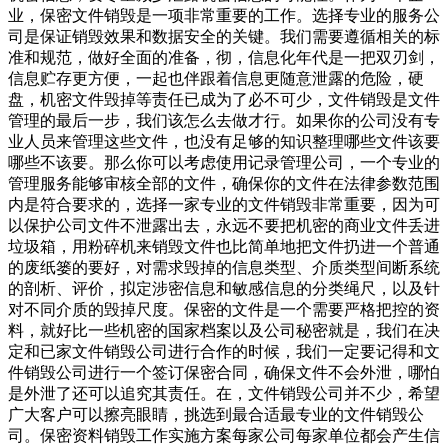
业，保密文件销毁是一项非常重要的工作。选择专业的服务公
司是保证销毁效果和数据安全的关键。我们需要遵循相关的标
准和规范，做好全面的准备，彻，信息化年代是一把双刃剑，
信息贮存更方便，一起也伴跟着信息更随意泄露的危险，硬
盘，机密文件毁掉等责任已成为了必不可少，文件销毁是文件
管理的最后一步，我们该怎么去做才行。如果你的公司没有专
业人员来管理这些文件，也没有足够的知识整理哪些文件该要
哪些不该要。那么你可以考虑使用记录管理公司，一个专业的
管理服务能够审核全部的文件，确保你的文件在法律参数范围
内是符合要求的，选择一家专业的文件销毁非常重要，因为可
以保护公司文件不泄露出去，永远不要把机密的商业文件丢进
垃圾箱，用粉碎机来销毁文件也比简单地把文件扔进一个普通
的废纸篓的要好，对需求毁掉的信息类型、介质类型间断系统
的剖析、评价，拟定涉密信息和敏感信息的分类绳尺，以及针
对不同介质的毁掉尺度。保密的文件是一个需要严格把控的资
料，就好比一些机密的国家档案以及公司秘密就是，我们在决
定和已家文件销毁公司进行合作的时候，我们一定要记得和文
件销毁公司进行一个签订保密合同，确保文件不会外泄，哪怕
是外泄了还可以追究其责任。在，文件销毁公司并不少，希望
广大客户可以擦亮眼睛，挑选到最合适最专业的文件销毁公
司。保密资料销毁工作实施方案每家公司每家单位都会产生信