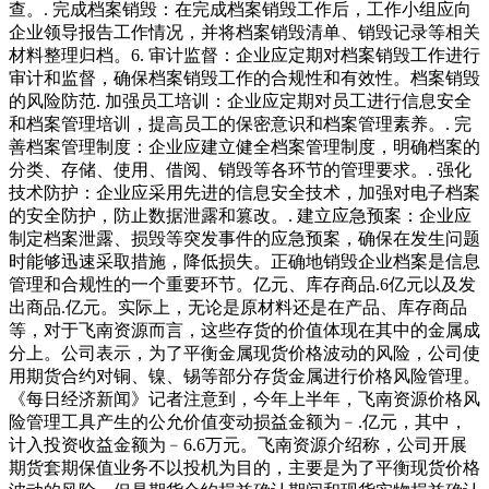
查。. 完成档案销毁：在完成档案销毁工作后，工作小组应向
企业领导报告工作情况，并将档案销毁清单、销毁记录等相关
材料整理归档。6. 审计监督：企业应定期对档案销毁工作进行
审计和监督，确保档案销毁工作的合规性和有效性。档案销毁
的风险防范. 加强员工培训：企业应定期对员工进行信息安全
和档案管理培训，提高员工的保密意识和档案管理素养。. 完
善档案管理制度：企业应建立健全档案管理制度，明确档案的
分类、存储、使用、借阅、销毁等各环节的管理要求。. 强化
技术防护：企业应采用先进的信息安全技术，加强对电子档案
的安全防护，防止数据泄露和篡改。. 建立应急预案：企业应
制定档案泄露、损毁等突发事件的应急预案，确保在发生问题
时能够迅速采取措施，降低损失。正确地销毁企业档案是信息
管理和合规性的一个重要环节。亿元、库存商品.6亿元以及发
出商品.亿元。实际上，无论是原材料还是在产品、库存商品
等，对于飞南资源而言，这些存货的价值体现在其中的金属成
分上。公司表示，为了平衡金属现货价格波动的风险，公司使
用期货合约对铜、镍、锡等部分存货金属进行价格风险管理。
《每日经济新闻》记者注意到，今年上半年，飞南资源价格风
险管理工具产生的公允价值变动损益金额为﹣.亿元，其中，
计入投资收益金额为﹣6.6万元。飞南资源介绍称，公司开展
期货套期保值业务不以投机为目的，主要是为了平衡现货价格