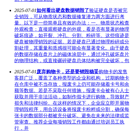
2025-07-01
如何看出硬盘数据销毁了
验证硬盘是否被完
全销毁，可从物质状态和数据修复潜力两方面进行考
量。以下是一些简单且有效的办法：一、物质状态检查
外观检查：直接观察硬盘的外观，看是否有显著的物理
破坏痕迹，如开裂、冲孔、分割、粉碎等。这些痕迹是
硬盘被物理销毁的证据。若是硬盘已通过物理粉碎或分
割处理，其重量和质感很可能会有显著变化。由于硬盘
的数据存储在盘片上的磁体涂层中，通过冲孔破坏盘片
的物理结构，或直接碾碎硬盘总体结构被完全破坏，包
2025-07-01
废弃购物卡，还是要销毁稳妥
购物卡的发售
客群广泛，覆盖了各种类型的企业和机构，过期购物卡
在仓库中被不当存放，报废卡上仍可能存储着卡号和余
额等数据。若是不采取任何措施，报废卡会被有心人士
获取并用于非法活动，如制作假卡进行购物，导致财产
损失和法律纠纷。在这样的情况下，企业应立即开展物
理销毁程序，用合适设备将报废卡粉粹或分割，确保每
张卡的数据部分都被充分破坏。避免在未来的法律或监
管审查。推荐企业每项销毁工作都由通过培训员工执
行，并