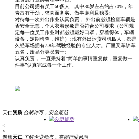
目前公司拥有员工60多人，其中30岁左右约占70%，年
青富有干劲，求真而务实、做事麻利且稳妥;
对待每一次外出作业认真负责， 外出前必须检查车辆是
否安全无恙，个人衣着形象是否符合公司要求（公司规
定每一位员工作业时都必须戴好口罩，穿着得体，车辆
设备，定期检查，维护）; 现有外出运货司机四人，都是
久经车场拥有7-8年驾驶经验的专业人才。厂里叉车铲车
五名，废品分类员若干;
认真负责， 一直秉持着“简单的事情重复做，重复做一
件事”认真完成每一个工作。
天仁
资质
合规许可，安全规范
公司资质
<
>
聚焦
天仁
了解企业动态，掌握行业风向