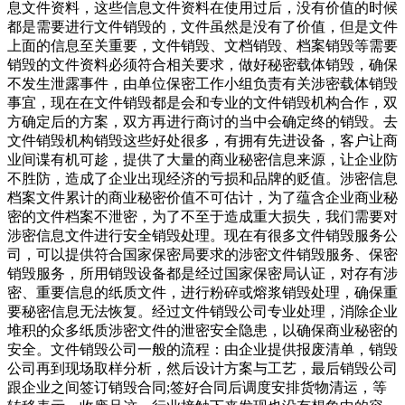
息文件资料，这些信息文件资料在使用过后，没有价值的时候
都是需要进行文件销毁的，文件虽然是没有了价值，但是文件
上面的信息至关重要，文件销毁、文档销毁、档案销毁等需要
销毁的文件资料必须符合相关要求，做好秘密载体销毁，确保
不发生泄露事件，由单位保密工作小组负责有关涉密载体销毁
事宜，现在在文件销毁都是会和专业的文件销毁机构合作，双
方确定后的方案，双方再进行商讨的当中会确定终的销毁。去
文件销毁机构销毁这些好处很多，有拥有先进设备，客户让商
业间谍有机可趁，提供了大量的商业秘密信息来源，让企业防
不胜防，造成了企业出现经济的亏损和品牌的贬值。涉密信息
档案文件累计的商业秘密价值不可估计，为了蕴含企业商业秘
密的文件档案不泄密，为了不至于造成重大损失，我们需要对
涉密信息文件进行安全销毁处理。现在有很多文件销毁服务公
司，可以提供符合国家保密局要求的涉密文件销毁服务、保密
销毁服务，所用销毁设备都是经过国家保密局认证，对存有涉
密、重要信息的纸质文件，进行粉碎或熔浆销毁处理，确保重
要秘密信息无法恢复。经过文件销毁公司专业处理，消除企业
堆积的众多纸质涉密文件的泄密安全隐患，以确保商业秘密的
安全。文件销毁公司一般的流程：由企业提供报废清单，销毁
公司再到现场取样分析，然后设计方案与工艺，最后销毁公司
跟企业之间签订销毁合同;签好合同后调度安排货物清运，等