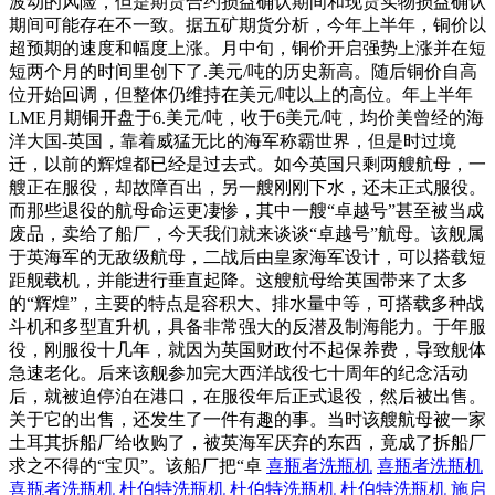
波动的风险，但是期货合约损益确认期间和现货实物损益确认
期间可能存在不一致。据五矿期货分析，今年上半年，铜价以
超预期的速度和幅度上涨。月中旬，铜价开启强势上涨并在短
短两个月的时间里创下了.美元/吨的历史新高。随后铜价自高
位开始回调，但整体仍维持在美元/吨以上的高位。年上半年
LME月期铜开盘于6.美元/吨，收于6美元/吨，均价美曾经的海
洋大国-英国，靠着威猛无比的海军称霸世界，但是时过境
迁，以前的辉煌都已经是过去式。如今英国只剩两艘航母，一
艘正在服役，却故障百出，另一艘刚刚下水，还未正式服役。
而那些退役的航母命运更凄惨，其中一艘“卓越号”甚至被当成
废品，卖给了船厂，今天我们就来谈谈“卓越号”航母。该舰属
于英海军的无敌级航母，二战后由皇家海军设计，可以搭载短
距舰载机，并能进行垂直起降。这艘航母给英国带来了太多
的“辉煌”，主要的特点是容积大、排水量中等，可搭载多种战
斗机和多型直升机，具备非常强大的反潜及制海能力。于年服
役，刚服役十几年，就因为英国财政付不起保养费，导致舰体
急速老化。后来该舰参加完大西洋战役七十周年的纪念活动
后，就被迫停泊在港口，在服役年后正式退役，然后被出售。
关于它的出售，还发生了一件有趣的事。当时该艘航母被一家
土耳其拆船厂给收购了，被英海军厌弃的东西，竟成了拆船厂
求之不得的“宝贝”。该船厂把“卓
喜瓶者洗瓶机
喜瓶者洗瓶机
喜瓶者洗瓶机
杜伯特洗瓶机
杜伯特洗瓶机
杜伯特洗瓶机
施启