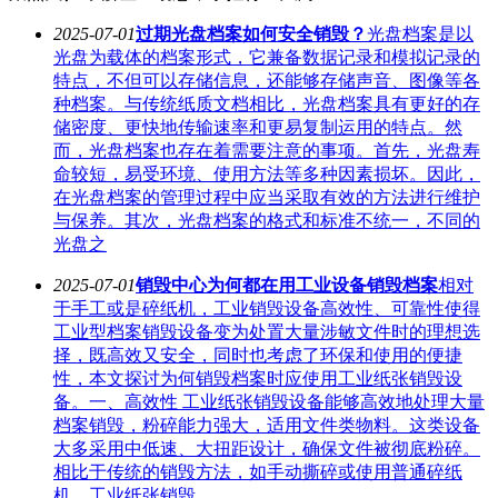
2025-07-01
过期光盘档案如何安全销毁？
光盘档案是以
光盘为载体的档案形式，它兼备数据记录和模拟记录的
特点，不但可以存储信息，还能够存储声音、图像等各
种档案。与传统纸质文档相比，光盘档案具有更好的存
储密度、更快地传输速率和更易复制运用的特点。然
而，光盘档案也存在着需要注意的事项。首先，光盘寿
命较短，易受环境、使用方法等多种因素损坏。因此，
在光盘档案的管理过程中应当采取有效的方法进行维护
与保养。其次，光盘档案的格式和标准不统一，不同的
光盘之
2025-07-01
销毁中心为何都在用工业设备销毁档案
相对
于手工或是碎纸机，工业销毁设备高效性、可靠性使得
工业型档案销毁设备变为处置大量涉敏文件时的理想选
择，既高效又安全，同时也考虑了环保和使用的便捷
性，本文探讨为何销毁档案时应使用工业纸张销毁设
备。一、高效性 工业纸张销毁设备能够高效地处理大量
档案销毁，粉碎能力强大，适用文件类物料。这类设备
大多采用中低速、大扭距设计，确保文件被彻底粉碎。
相比于传统的销毁方法，如手动撕碎或使用普通碎纸
机，工业纸张销毁