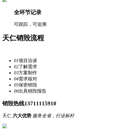
全环节记录
可跟踪，可追溯
天仁
销毁流程
注重每一个细节，提供安全
服务
01
项目洽谈
02
了解需求
03
方案制作
04
需求核对
05
保密销毁
06
出具销毁报告
销毁热线13711115910
天仁
六大优势
服务全省，行业标杆