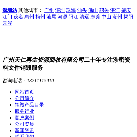
深圳站
其他城市：
广州
深圳
珠海
汕头
佛山
韶关
湛江
肇庆
江门
茂名
惠州
梅州
汕尾
河源
阳江
清远
东莞
中山
潮州
揭阳
云浮
广州天仁再生资源回收有限公司
二十年专注涉密资
料文件销毁服务
咨询电话：
13711115910
网站首页
公司简介
销毁产品目录
服务行业
客户案例
公司资质
新闻资讯
联系我们