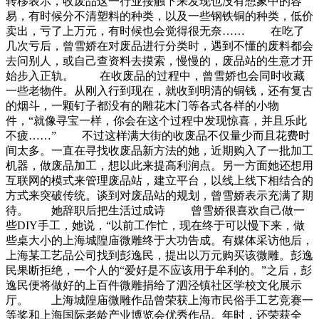
转移表示，收废品这一行业接触下来发现也没有想象中的容
易，有时候分不清塑料的种类，以及一些钢铁铜的种类，低价
卖出，亏了上万元，有时候也会觉得很无奈…… 在吃了
几次亏后，曾雪娇在对废品进行分类时，遇到不懂的废料都会
去问别人，或自己查资料去摸索，慢慢的，废品站的生意才开
始步入正轨。 在收废品的过程中，曾雪娇也会同时收藏
一些老物件。从刚入行到现在，就收到明清的铜钱，还有复古
的烟斗，一颗钉子都没有的雕花木门等各式各样的小物
件，“就像寻宝一样，你会在这个过程中发现惊喜，并且乐此
不疲……” 不过这样满大街的收废品不仅量少而且花费时
间太多。一直在寻找收废品新方法的她，近期购入了一批加工
机器，做废品加工，想以此来提高利润点。另一方面她还想用
互联网的模式来管理废品站，建立平台，以线上线下相结合的
方式来突破传统。谈到对废品站的规划，曾雪娇表示充满了期
待。 她辞职后把生活过成诗 曾雪娇很喜欢自己做一
些DIY手工，她说，“以前工作忙，现在终于可以慢下来，做
些桌大小的上海城隍庙微雕终于大功告成。有媒体采访他后，
上海某工艺品公司找到彭逸民，提出以万元购买该微雕。彭逸
民果断拒绝，一个人的“爱好是不应该用于牟利的。”之后，彭
逸民便将做好的上百件微雕捐给了泗泾镇社区学校文化展示
厅。 上海城隍庙微雕作品曾荣获上海市民俗手工艺竞赛一
等奖和上海国际老龄产业博览会优秀作品。年时，还荣获全