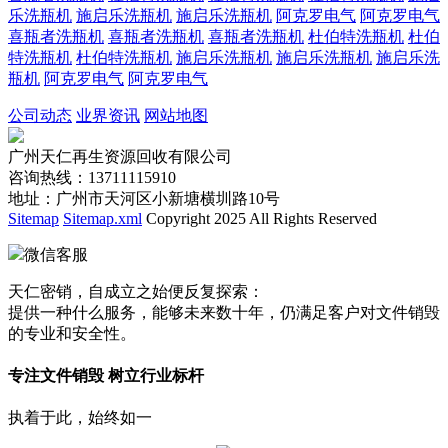
乐洗瓶机
施启乐洗瓶机
施启乐洗瓶机
阿克罗电气
阿克罗电气
喜瓶者洗瓶机
喜瓶者洗瓶机
喜瓶者洗瓶机
杜伯特洗瓶机
杜伯
特洗瓶机
杜伯特洗瓶机
施启乐洗瓶机
施启乐洗瓶机
施启乐洗
瓶机
阿克罗电气
阿克罗电气
公司动态
业界资讯
网站地图
广州天仁再生资源回收有限公司
咨询热线：13711115910
地址：广州市天河区小新塘横圳路10号
Sitemap
Sitemap.xml
Copyright 2025 All Rights Reserved
微信客服
天仁密销，自成立之始便反复探索：
提供一种什么服务，能够未来数十年，仍满足客户对文件销毁
的专业和安全性。
专注文件销毁 树立行业标杆
执着于此，始终如一