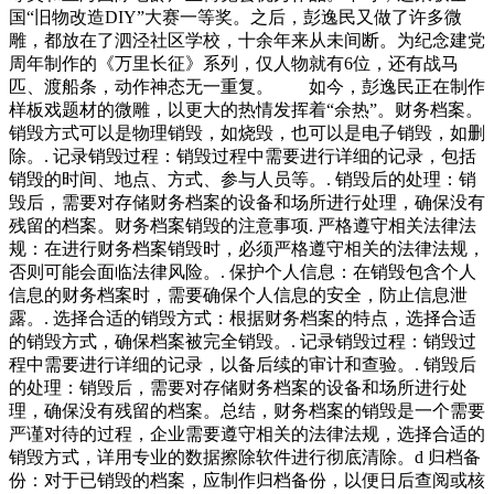
国“旧物改造DIY”大赛一等奖。之后，彭逸民又做了许多微
雕，都放在了泗泾社区学校，十余年来从未间断。为纪念建党
周年制作的《万里长征》系列，仅人物就有6位，还有战马
匹、渡船条，动作神态无一重复。 如今，彭逸民正在制作
样板戏题材的微雕，以更大的热情发挥着“余热”。财务档案。
销毁方式可以是物理销毁，如烧毁，也可以是电子销毁，如删
除。. 记录销毁过程：销毁过程中需要进行详细的记录，包括
销毁的时间、地点、方式、参与人员等。. 销毁后的处理：销
毁后，需要对存储财务档案的设备和场所进行处理，确保没有
残留的档案。财务档案销毁的注意事项. 严格遵守相关法律法
规：在进行财务档案销毁时，必须严格遵守相关的法律法规，
否则可能会面临法律风险。. 保护个人信息：在销毁包含个人
信息的财务档案时，需要确保个人信息的安全，防止信息泄
露。. 选择合适的销毁方式：根据财务档案的特点，选择合适
的销毁方式，确保档案被完全销毁。. 记录销毁过程：销毁过
程中需要进行详细的记录，以备后续的审计和查验。. 销毁后
的处理：销毁后，需要对存储财务档案的设备和场所进行处
理，确保没有残留的档案。总结，财务档案的销毁是一个需要
严谨对待的过程，企业需要遵守相关的法律法规，选择合适的
销毁方式，详用专业的数据擦除软件进行彻底清除。d 归档备
份：对于已销毁的档案，应制作归档备份，以便日后查阅或核