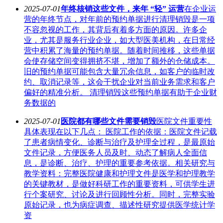
2025-07-01
年终核销这些文件，来年 “轻” 运营
在企业运
营的年终节点，对年前的预约单据进行清理销毁是一项
不容忽视的工作，其背后有着多方面的原因。许多企
业，尤其是服务行业企业，如大型医美机构，在日常经
营中积累了海量的预约单据。随着时间推移，这些单据
会使存储空间变得拥挤不堪，增加了额外的仓储成本。
旧的预约单据可能包含大量冗余信息，如客户的临时改
约、取消记录等，这会干扰企业对当前业务需求和客户
偏好的精准分析。 清理销毁这些预约单据有助于企业财
务数据的
2025-07-01
医院都有哪些文件需要销毁
医院文件重要性
具体表现在以下几点： 医院工作的依据：医院文件记载
了患者病情变化、诊断与治疗及护理全过程，是最原始
文件记录，方便医务人员及时、动态了解病人全面信
息，是诊断、治疗、护理的重要参考依据。相关研究与
教学资料：完整医院健康和护理文件是医学和护理教学
的关键教材，是做好科研工作的重要资料，可供学生进
行个案研究、讨论及进行回顾性分析。同时，完整实验
原始记录，也为病症调查、描述性研究提供医学统计学
资