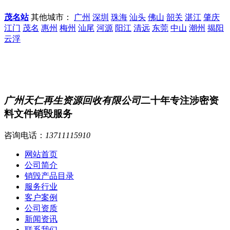
茂名站
其他城市：
广州
深圳
珠海
汕头
佛山
韶关
湛江
肇庆
江门
茂名
惠州
梅州
汕尾
河源
阳江
清远
东莞
中山
潮州
揭阳
云浮
广州天仁再生资源回收有限公司
二十年专注涉密资
料文件销毁服务
咨询电话：
13711115910
网站首页
公司简介
销毁产品目录
服务行业
客户案例
公司资质
新闻资讯
联系我们