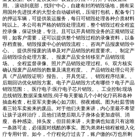
用。. 滚动到底部，找到“中心，自建有封闭销毁场地，拥有采
用国外先进技术的大型全自动破碎机，压缩打包机，配备专门
的押运车辆，可提供装运服务，每日可销毁处理各种介质材料
吨以上。本公司有严格的销毁处理流程，整个销毁过程全程监
控录像，保证快捷，专注。且可以开具销毁业务的正规销毁证
明，如客户需要，还可以提供整个销毁过程的录像资料，以备
存档查验。销毁报废中心的销毁流程：、咨询产品报废销毁中
心。、提供所报废的清单及对产品销毁的程度要求。、制定产
品销毁综合处理方案。、报废产品安全转移至产品销毁现
场。、全程监督录像、照片产品销毁处理过程。6、双方核实
确认报废产品销毁的数量及满意程度。、产品销毁处理公司开
具《产品销毁证明》报告。、开具凭证。、销毁程序结束。、
后期回访优化销毁方案。电子产品销毁方式有哪些？电子产品
销毁范围：、医疗电子:医疗电子芯片销毁。、工业控制:现场
总线销毁,数据采集销毁,伺子每天要输几个小时化疗药和各种
抽血检查，杜亚军夫妻俩心如刀割、彻夜难眠。图为杜茹雪骑
着三轮车卖捡来的废品。对于他们夫妻来讲，内心里最不希望
让孩子这样治疗，且他们清楚后期儿子身体会更加虚弱、消
瘦、各种感染、掉头发，但目前来讲，夫妻俩也知道只有这唯
一条路可走，必须面对残酷的事实。图为弟弟杜锦程被植入化
疗专用针管。如今，个疗程化疗过去了，账户缴的6万也所剩