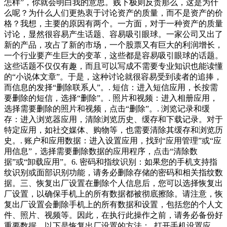
怎样”，你就会明白我的意思。贱下极则反贵那么，这是为什
么呢？为什么人们更热衷于讨论资产的质量，而不是资产的价
格？我想，主要的原因有两个。一方面，对于一种资产的质量
讨论，显然很容易产生话题、容易吸引眼球。一家公司又出了
新的产品，攻占了新的市场，一个股票又有巨大的利润增长，
一个行业要产生巨大的变革，这些都是容易吸引眼球的话题。
这些话题不仅仅有趣，而且可以写成不需要专业知识也能读懂
的“小说体文章”。于是，这种讨论就很容易受到读者的追捧，
而信息的发择“删除联系人”。. 短信：进入短信应用，长按需
要删除的短信，选择“删除”。. 照片和视频：进入相册应用，
选择需要删除的照片和视频，点击“删除”。. 浏览记录和缓
存：进入浏览器应用，清除浏览历史、缓存和下载记录。对于
特定应用，如社交媒体、购物等，也需要清除其缓存和浏览历
史。. 账户和应用数据：进入设置应用，找到“应用管理”或“应
用信息”，选择需要删除数据的应用程序，点击“清除数
据”或“卸载应用”。6. 密码和指纹识别：如果您的手机支持指
纹识别或面部识别功能，请务必删除存储的密码和相关指纹数
据。三、恢复出厂设置在删除个人信息后，您可以选择恢复出
厂设置，以确保手机上的所有数据都被彻底擦除。请注意，恢
复出厂设置会删除手机上的所有数据和设置，包括您的个人文
件、照片、视频等。因此，在执行此操作之前，请务必备份好
重要数据。以下是恢复出厂设置的方法：. 打开手机设置应