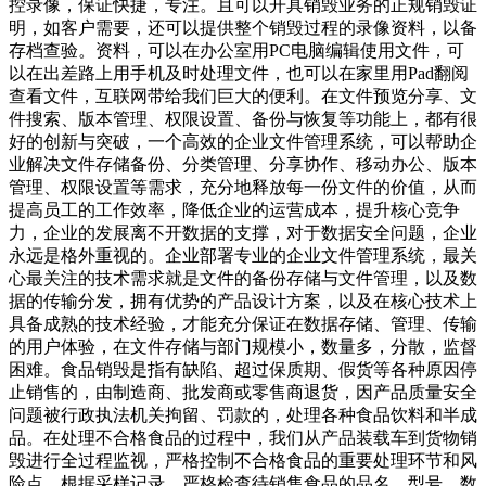
控录像，保证快捷，专注。且可以开具销毁业务的正规销毁证
明，如客户需要，还可以提供整个销毁过程的录像资料，以备
存档查验。资料，可以在办公室用PC电脑编辑使用文件，可
以在出差路上用手机及时处理文件，也可以在家里用Pad翻阅
查看文件，互联网带给我们巨大的便利。在文件预览分享、文
件搜索、版本管理、权限设置、备份与恢复等功能上，都有很
好的创新与突破，一个高效的企业文件管理系统，可以帮助企
业解决文件存储备份、分类管理、分享协作、移动办公、版本
管理、权限设置等需求，充分地释放每一份文件的价值，从而
提高员工的工作效率，降低企业的运营成本，提升核心竞争
力，企业的发展离不开数据的支撑，对于数据安全问题，企业
永远是格外重视的。企业部署专业的企业文件管理系统，最关
心最关注的技术需求就是文件的备份存储与文件管理，以及数
据的传输分发，拥有优势的产品设计方案，以及在核心技术上
具备成熟的技术经验，才能充分保证在数据存储、管理、传输
的用户体验，在文件存储与部门规模小，数量多，分散，监督
困难。食品销毁是指有缺陷、超过保质期、假货等各种原因停
止销售的，由制造商、批发商或零售商退货，因产品质量安全
问题被行政执法机关拘留、罚款的，处理各种食品饮料和半成
品。在处理不合格食品的过程中，我们从产品装载车到货物销
毁进行全过程监视，严格控制不合格食品的重要处理环节和风
险点。根据采样记录，严格检查待销售食品的品名、型号、数