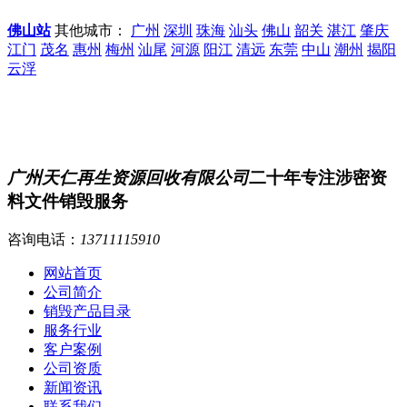
佛山站
其他城市：
广州
深圳
珠海
汕头
佛山
韶关
湛江
肇庆
江门
茂名
惠州
梅州
汕尾
河源
阳江
清远
东莞
中山
潮州
揭阳
云浮
广州天仁再生资源回收有限公司
二十年专注涉密资
料文件销毁服务
咨询电话：
13711115910
网站首页
公司简介
销毁产品目录
服务行业
客户案例
公司资质
新闻资讯
联系我们