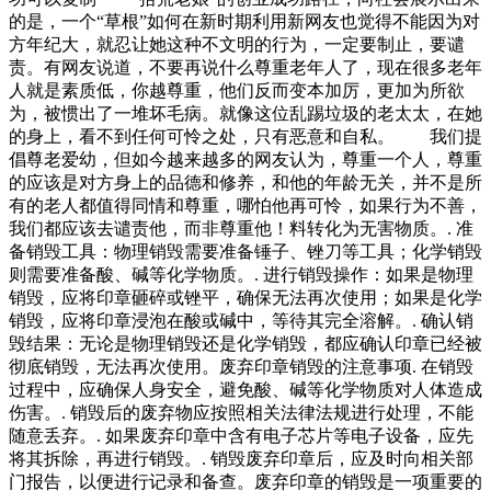
的是，一个“草根”如何在新时期利用新网友也觉得不能因为对
方年纪大，就忍让她这种不文明的行为，一定要制止，要谴
责。有网友说道，不要再说什么尊重老年人了，现在很多老年
人就是素质低，你越尊重，他们反而变本加厉，更加为所欲
为，被惯出了一堆坏毛病。就像这位乱踢垃圾的老太太，在她
的身上，看不到任何可怜之处，只有恶意和自私。 我们提
倡尊老爱幼，但如今越来越多的网友认为，尊重一个人，尊重
的应该是对方身上的品德和修养，和他的年龄无关，并不是所
有的老人都值得同情和尊重，哪怕他再可怜，如果行为不善，
我们都应该去谴责他，而非尊重他！料转化为无害物质。. 准
备销毁工具：物理销毁需要准备锤子、锉刀等工具；化学销毁
则需要准备酸、碱等化学物质。. 进行销毁操作：如果是物理
销毁，应将印章砸碎或锉平，确保无法再次使用；如果是化学
销毁，应将印章浸泡在酸或碱中，等待其完全溶解。. 确认销
毁结果：无论是物理销毁还是化学销毁，都应确认印章已经被
彻底销毁，无法再次使用。废弃印章销毁的注意事项. 在销毁
过程中，应确保人身安全，避免酸、碱等化学物质对人体造成
伤害。. 销毁后的废弃物应按照相关法律法规进行处理，不能
随意丢弃。. 如果废弃印章中含有电子芯片等电子设备，应先
将其拆除，再进行销毁。. 销毁废弃印章后，应及时向相关部
门报告，以便进行记录和备查。废弃印章的销毁是一项重要的