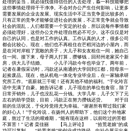
处理的妥当，就必须找值得信任的人去处理，淼一科技能够把
这些事情处理得干干净净。不会对办公产生任何影响，让更多
需要发展的企业去发展。现实生活中不正当竞争是比较多的，
只有正常的竞争才能够促进社会的发展，不正常竞争就会导致
社会的混乱，人们都需要一个安定的社会，所以说每件事情都
必须处理好，这些办公文件处理自然必不可少。这不仅仅是对
自己的认同，也是对工作的认真。工作认真的人才，很多公司
都会比较心。现在，他们也不再租住在芒稻河边的小屋内，而
是在河对岸租了宽敞的房子，大儿子和女友租住一间，她自己
住一间。接下来，母子两人打算，攒够钱，回邳州老家买个新
房，供大儿子结婚。 小儿子冯款今年也毕业了。两年前，
记者在暑假采访时，冯款还从南通的大学回到江都，陪母亲一
起捡废品。现在，他从机电一体化专业毕业后，在一家轴承研
究所工作。“底薪就三千呢！还有其他不错的福利。”于化玲言
语中充满了自豪。她告诉记者，儿子现在的单位包食宿，除了
日常开销外，儿子也没乱花一分钱。大学几年，儿子欠下了元
左右的助学贷款，目前，冯款正在努力攒钱还贷。 对于目
前的生活状况，于化玲觉得尤为幸福。“谢谢所有帮过我们家
的好心人！”于化玲说，在扬州人的帮助下，他们这个外地家
庭，熬过了生活的艰难期，“能有现在这样，以前吃过的苦都
不算苦！” 记者 栾佳丽 【马上评论】 “拾荒老娘”的成
功可以复制 “拾荒老娘”的创业成功路径，向社会展示出来