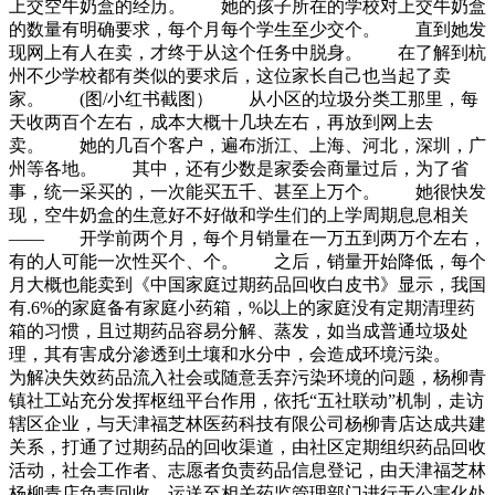
上交空牛奶盒的经历。 她的孩子所在的学校对上交牛奶盒
的数量有明确要求，每个月每个学生至少交个。 直到她发
现网上有人在卖，才终于从这个任务中脱身。 在了解到杭
州不少学校都有类似的要求后，这位家长自己也当起了卖
家。 (图/小红书截图） 从小区的垃圾分类工那里，每
天收两百个左右，成本大概十几块左右，再放到网上去
卖。 她的几百个客户，遍布浙江、上海、河北，深圳，广
州等各地。 其中，还有少数是家委会商量过后，为了省
事，统一采买的，一次能买五千、甚至上万个。 她很快发
现，空牛奶盒的生意好不好做和学生们的上学周期息息相关
—— 开学前两个月，每个月销量在一万五到两万个左右，
有的人可能一次性买个、个。 之后，销量开始降低，每个
月大概也能卖到《中国家庭过期药品回收白皮书》显示，我国
有.6%的家庭备有家庭小药箱，%以上的家庭没有定期清理药
箱的习惯，且过期药品容易分解、蒸发，如当成普通垃圾处
理，其有害成分渗透到土壤和水分中，会造成环境污染。
为解决失效药品流入社会或随意丢弃污染环境的问题，杨柳青
镇社工站充分发挥枢纽平台作用，依托“五社联动”机制，走访
辖区企业，与天津福芝林医药科技有限公司杨柳青店达成共建
关系，打通了过期药品的回收渠道，由社区定期组织药品回收
活动，社会工作者、志愿者负责药品信息登记，由天津福芝林
杨柳青店负责回收，运送至相关药监管理部门进行无公害化处