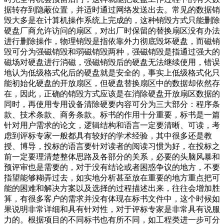
据转存到隐蔽位置，并适时通过网络发送出去。常见的数据销
毁大多是在计算机操作系统上完成的，这种销毁方式只能删除
硬盘厂商允许访问的扇区，对出厂时保留的替换扇区没有办法
进行删除操作，物理销毁是指依靠外力彻底毁坏硬盘，而磁销
毁可分为强磁销毁和弱磁销毁两种，强磁销毁是指通过强大的
磁场对硬盘进行消磁，强磁销毁后的硬盘无法继续使用，错误
地认为低级格式化后的硬盘就是安全的，事实上低级格式化只
能初始化硬盘的开放扇区，但硬盘替换扇区中的数据却依然存
在，因此，正确的销毁方式应该是在消除硬盘开放扇区数据的
同时，再使用专用设备清除硬要内容可分为三大部分：程序条
款、技术条款、商务条款。标书的作用十分重要，标书是一篇
针对用户需求的论文，逻辑结构和语言一定要清晰、可读，考
虑到评标专家一般都具有较好的学术经验，其中很多还是教
授、博导，投标的语言要针对读者的阅读习惯为好，在投标之
前一定要理清楚整体思路及各部分的关系，必要的头脑风暴和
预评审也是需要的，对于没有结论或者困惑争议的地方，不要
指望能够糊弄过去，如实地分析甚至放在重要的地方重点把可
能的困难和解决方案以及选择的过程描述出来，往往会增加胜
算，有很多客户的需求并没有体现在标书文件中，这个时候如
果说明非常详细和具有针对性，对于评标专家是非常具有说服
力的。根据项目的不同标书也有所不同，如工程类进一步可分