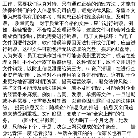
工作，需要我们认真对待。只有通过正确的销毁方法，才能有
效保护我们的个人信息和公司信息，避免法律风险。希望本文
能为您提供有用的参考，帮助您正确销毁废弃印章。及时销
毁。. 质量问题：对于质量不合格的文件，应当进行销毁。例
如，检验报告、不合格品处理记录等，这些文件可能会对企业
造成负面影响，因此需要进行销毁。. 电子文件损坏：当电子
文件因硬件故障、软件错误等原因无法打开或使用时，应当进
行销毁。这些文件可能包括无法读取的光盘、损坏的U盘等。.
人为失误：员工在操作过程中可能会误删重要文件，或者在处
理文件时不小心泄露了敏感信息。这种情况下，应当立即进行
文件销毁，以防止信息泄露给第三方。6. 资产清理：在进行企
业资产清理时，应当对不再使用的文件进行销毁。这有助于企
业更好地管理和利用资源，提高运营效率。. 避免法律风险：
某些文件可能涉及到法律风险，若不及时销毁，可能会对企业
的经营带来麻烦。例如，合同、发票、单据等文件，一旦过期
或不再需要，便需要及时销毁，以避免因泄露而引发的法律纠
纷。. 提高信息安全：随着企业信息化的推进，信息安全问题
越来越受到重视。文件庭里，变成了一项“全家上阵”的任
务。 (图/小红书截图） 努力喝了一个月之后，她发
现，只能存下个，于是，决定上网买现成的空牛奶盒。 据
@北青深一度 记者报道，生活在浙江的的一位家长也有三年