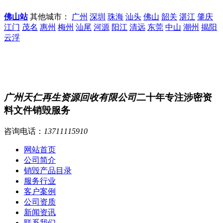
佛山站
其他城市：
广州
深圳
珠海
汕头
佛山
韶关
湛江
肇庆
江门
茂名
惠州
梅州
汕尾
河源
阳江
清远
东莞
中山
潮州
揭阳
云浮
广州天仁再生资源回收有限公司
二十年专注涉密资
料文件销毁服务
咨询电话：
13711115910
网站首页
公司简介
销毁产品目录
服务行业
客户案例
公司资质
新闻资讯
联系我们