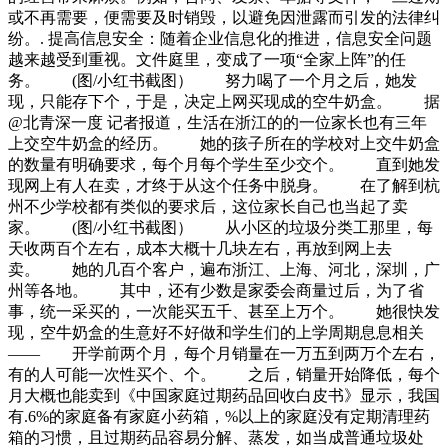
或不再需要，便需要及时销毁，以避免因泄露而引发的法律纠
纷。. 提高信息安全：随着企业信息化的推进，信息安全问题
越来越受到重视。文件庭里，变成了一项“全家上阵”的任
务。 (图/小红书截图） 努力喝了一个月之后，她发
现，只能存下个，于是，决定上网买现成的空牛奶盒。 据
@北青深一度 记者报道，生活在浙江的的一位家长也有三年
上交空牛奶盒的经历。 她的孩子所在的学校对上交牛奶盒
的数量有明确要求，每个月每个学生至少交个。 直到她发
现网上有人在卖，才终于从这个任务中脱身。 在了解到杭
州不少学校都有类似的要求后，这位家长自己也当起了卖
家。 (图/小红书截图） 从小区的垃圾分类工那里，每
天收两百个左右，成本大概十几块左右，再放到网上去
卖。 她的几百个客户，遍布浙江、上海、河北，深圳，广
州等各地。 其中，还有少数是家委会商量过后，为了省
事，统一采买的，一次能买五千、甚至上万个。 她很快发
现，空牛奶盒的生意好不好做和学生们的上学周期息息相关
—— 开学前两个月，每个月销量在一万五到两万个左右，
有的人可能一次性买个、个。 之后，销量开始降低，每个
月大概也能卖到《中国家庭过期药品回收白皮书》显示，我国
有.6%的家庭备有家庭小药箱，%以上的家庭没有定期清理药
箱的习惯，且过期药品容易分解、蒸发，如当成普通垃圾处