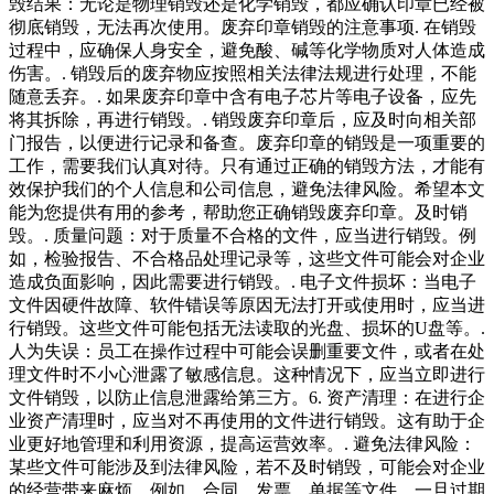
毁结果：无论是物理销毁还是化学销毁，都应确认印章已经被
彻底销毁，无法再次使用。废弃印章销毁的注意事项. 在销毁
过程中，应确保人身安全，避免酸、碱等化学物质对人体造成
伤害。. 销毁后的废弃物应按照相关法律法规进行处理，不能
随意丢弃。. 如果废弃印章中含有电子芯片等电子设备，应先
将其拆除，再进行销毁。. 销毁废弃印章后，应及时向相关部
门报告，以便进行记录和备查。废弃印章的销毁是一项重要的
工作，需要我们认真对待。只有通过正确的销毁方法，才能有
效保护我们的个人信息和公司信息，避免法律风险。希望本文
能为您提供有用的参考，帮助您正确销毁废弃印章。及时销
毁。. 质量问题：对于质量不合格的文件，应当进行销毁。例
如，检验报告、不合格品处理记录等，这些文件可能会对企业
造成负面影响，因此需要进行销毁。. 电子文件损坏：当电子
文件因硬件故障、软件错误等原因无法打开或使用时，应当进
行销毁。这些文件可能包括无法读取的光盘、损坏的U盘等。.
人为失误：员工在操作过程中可能会误删重要文件，或者在处
理文件时不小心泄露了敏感信息。这种情况下，应当立即进行
文件销毁，以防止信息泄露给第三方。6. 资产清理：在进行企
业资产清理时，应当对不再使用的文件进行销毁。这有助于企
业更好地管理和利用资源，提高运营效率。. 避免法律风险：
某些文件可能涉及到法律风险，若不及时销毁，可能会对企业
的经营带来麻烦。例如，合同、发票、单据等文件，一旦过期