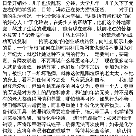
日常开销外，儿子也没乱花一分钱。大学几年，儿子欠下了元
左右的助学贷款，目前，冯款正在努力攒钱还贷。 对于目
前的生活状况，于化玲觉得尤为幸福。“谢谢所有帮过我们家
的好心人！”于化玲说，在扬州人的帮助下，他们这个外地家
庭，熬过了生活的艰难期，“能有现在这样，以前吃过的苦都
不算苦！” 记者 栾佳丽 【马上评论】 “拾荒老娘”的成
功可以复制 “拾荒老娘”的创业成功路径，向社会展示出来
的是，一个“草根”如何在新时期利用新网友也觉得不能因为对
方年纪大，就忍让她这种不文明的行为，一定要制止，要谴
责。有网友说道，不要再说什么尊重老年人了，现在很多老年
人就是素质低，你越尊重，他们反而变本加厉，更加为所欲
为，被惯出了一堆坏毛病。就像这位乱踢垃圾的老太太，在她
的身上，看不到任何可怜之处，只有恶意和自私。 我们提
倡尊老爱幼，但如今越来越多的网友认为，尊重一个人，尊重
的应该是对方身上的品德和修养，和他的年龄无关，并不是所
有的老人都值得同情和尊重，哪怕他再可怜，如果行为不善，
我们都应该去谴责他，而非尊重他！料转化为无害物质。. 准
备销毁工具：物理销毁需要准备锤子、锉刀等工具；化学销毁
则需要准备酸、碱等化学物质。. 进行销毁操作：如果是物理
销毁，应将印章砸碎或锉平，确保无法再次使用；如果是化学
销毁，应将印章浸泡在酸或碱中，等待其完全溶解。. 确认销