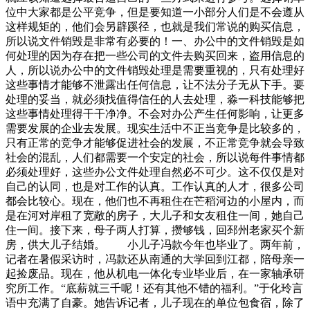
位中大家都是公平竞争，但是要知道一小部分人们是不会遵从
这样规矩的，他们会另辟蹊径，也就是我们常说的购买信息，
所以说文件销毁是非常有必要的！一、办公中的文件销毁是如
何处理的因为存在把一些公司的文件去购买回来，盗用信息的
人，所以说办公中的文件销毁处理是需要重视的，只有处理好
这些事情才能够不泄露出任何信息，让不法分子无从下手。要
处理的妥当，就必须找值得信任的人去处理，淼一科技能够把
这些事情处理得干干净净。不会对办公产生任何影响，让更多
需要发展的企业去发展。现实生活中不正当竞争是比较多的，
只有正常的竞争才能够促进社会的发展，不正常竞争就会导致
社会的混乱，人们都需要一个安定的社会，所以说每件事情都
必须处理好，这些办公文件处理自然必不可少。这不仅仅是对
自己的认同，也是对工作的认真。工作认真的人才，很多公司
都会比较心。现在，他们也不再租住在芒稻河边的小屋内，而
是在河对岸租了宽敞的房子，大儿子和女友租住一间，她自己
住一间。接下来，母子两人打算，攒够钱，回邳州老家买个新
房，供大儿子结婚。 小儿子冯款今年也毕业了。两年前，
记者在暑假采访时，冯款还从南通的大学回到江都，陪母亲一
起捡废品。现在，他从机电一体化专业毕业后，在一家轴承研
究所工作。“底薪就三千呢！还有其他不错的福利。”于化玲言
语中充满了自豪。她告诉记者，儿子现在的单位包食宿，除了