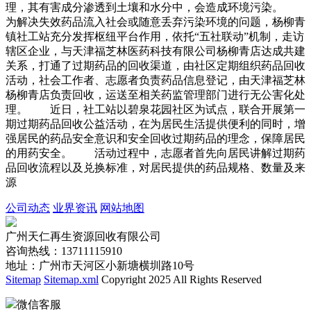
理，其有害成分渗透到土壤和水分中，会造成环境污染。
为解决失效药品流入社会或随意丢弃污染环境的问题，杨柳青
镇社工站充分发挥枢纽平台作用，依托“五社联动”机制，走访
辖区企业，与天津福芝林医药科技有限公司杨柳青店达成共建
关系，打通了过期药品的回收渠道，由社区定期组织药品回收
活动，社会工作者、志愿者负责药品信息登记，由天津福芝林
杨柳青店负责回收，运送至相关药监管理部门进行无公害化处
理。 近日，社工站以碧泉花园社区为试点，联合开展第一
期过期药品回收公益活动，在为居民生活提供便利的同时，增
强居民的药品安全意识和安全回收过期药品的理念，保障居民
的用药安全。 活动过程中，志愿者首先向居民讲解过期药
品回收流程以及兑换标准，对居民提供的药品规格、数量及来
源
公司动态
业界资讯
网站地图
广州天仁再生资源回收有限公司
咨询热线：13711115910
地址：广州市天河区小新塘横圳路10号
Sitemap
Sitemap.xml
Copyright 2025 All Rights Reserved
微信客服