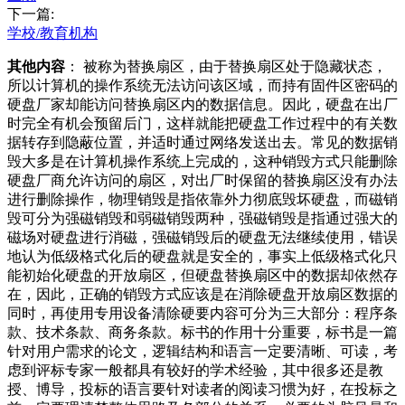
下一篇:
学校/教育机构
其他内容
： 被称为替换扇区，由于替换扇区处于隐藏状态，
所以计算机的操作系统无法访问该区域，而持有固件区密码的
硬盘厂家却能访问替换扇区内的数据信息。因此，硬盘在出厂
时完全有机会预留后门，这样就能把硬盘工作过程中的有关数
据转存到隐蔽位置，并适时通过网络发送出去。常见的数据销
毁大多是在计算机操作系统上完成的，这种销毁方式只能删除
硬盘厂商允许访问的扇区，对出厂时保留的替换扇区没有办法
进行删除操作，物理销毁是指依靠外力彻底毁坏硬盘，而磁销
毁可分为强磁销毁和弱磁销毁两种，强磁销毁是指通过强大的
磁场对硬盘进行消磁，强磁销毁后的硬盘无法继续使用，错误
地认为低级格式化后的硬盘就是安全的，事实上低级格式化只
能初始化硬盘的开放扇区，但硬盘替换扇区中的数据却依然存
在，因此，正确的销毁方式应该是在消除硬盘开放扇区数据的
同时，再使用专用设备清除硬要内容可分为三大部分：程序条
款、技术条款、商务条款。标书的作用十分重要，标书是一篇
针对用户需求的论文，逻辑结构和语言一定要清晰、可读，考
虑到评标专家一般都具有较好的学术经验，其中很多还是教
授、博导，投标的语言要针对读者的阅读习惯为好，在投标之