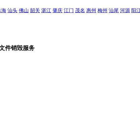
珠海
汕头
佛山
韶关
湛江
肇庆
江门
茂名
惠州
梅州
汕尾
河源
阳
文件销毁服务