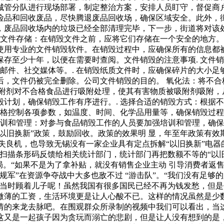
城管分队进行现场部署，制定整治方案，安排人员盯守，督促
险品和回收废品，尽快腾退废品回收场，确保区域安全。此外，
，废品回收场内的垃圾已经全部清理完毕，下一步，街道将对该
 文件存储：在销毁文件之前，应将它们存储在一个安全的地方。
用专业的文件销毁软件。在销毁过程中，应确保所有的信息都被
存至少十年，以便在需要时查阅。文件销毁的注意事项. 文件
邮件、社交媒体等。. 在销毁纸质文件时，应确保碎片的大小足
后，文件仍被完全删除。公司文件销毁的目的。 氧化法：将不合
附剂对不合格食品进行吸附处理，使其有害物质被吸附剂吸附，从
计划，确保销毁工作有序进行。. 选择合适的销毁方式：根据
严格控制各项参数，如温度、时间、化学品用量等，确保销毁过程
培训和管理：对参与食品销毁工作的人员要加强培训和管理，确
“以旧换新”政策，鼓励回收。政策的效果明 显，年至年政策有效
良机，也导致无锡没有一家企业具有定点拆解“以旧换新”电器的
扫描条形码反馈给相关统计部门，统计部门再把数额不等的“以旧
局。“如果不是为了拿补贴，就没有销售企业主动 引导消费者返售
军”在资源争夺战中大多也敌不过 “游击队”。“我们没有足够
：当时顾着儿子呢！虽然我国有很多国民已经不再为钱发愁，但
微薄的工资，生活环境更是让人心酸不已。这样的情况虽然是少
情的来龙去脉吧。在围观群众所录制的视频中我们可以看出，当
这又是一起孩子因为贪玩而溺亡的悲剧，但是让人没有想到的是