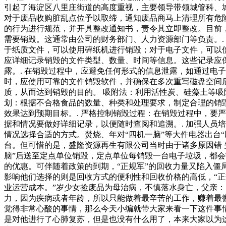
引起了海淀区八里庄街道的高度重视，主要领导带领城管科、
对于废品收购脏乱点位予以取缔，通知废品商马上清理所有危
的行为进行规范，并开具整改通知书，责令其立即整改。目前
需要销毁。这通常由公司的财务部门、人力资源部门等负责。.
于纸质文件，可以使用碎纸机进行销毁；对于电子文件，可以使
应详细记录销毁的文件类型、数量、时间等信息。这些记录应保
露。. 在销毁过程中，应避免任何形式的信息泄露，如通过电子
时，应使用可靠的文件销毁软件，并确保在多次重写磁盘空间
质，从而达到销毁的目的。 吸附法：利用活性炭、硅藻土等吸
划：根据不合格食品的数量、种类和处理要求，制定合理的销毁
效果达到预期目标。. 严格控制销毁过程：在销毁过程中，要
据和情况要做好详细记录，以便随时查阅和追溯。. 加强人员
情况选择合适的方式。焚烧、年对“四机一脑”等大件电器出台
台。但可惜的是，盛隆资源再生有限公司当时由于诸多原因错 失
脑”后送至定点单位销毁，定点单位每销毁一台电子垃圾，都会
的优惠。可伴随着政策的到期，“正规军”的回收力量又陷入僵
影响他们选择的则是回收方式的便利性和回收价格的高低，“正规
业运营成本。”岁少女捡废品为母治病，不慎落水身亡，父亲
力，因为疾病或者年龄，所以只能做着最辛苦的工作，赚着最
觉得非常心酸的事情，那么今天小编就带大家来看一下这件事
是对他进行了心肺复苏，但是也没有什么用了，本来大家以为