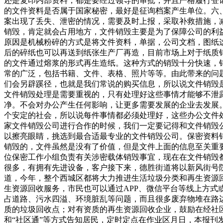
还是复印内部资料，都是要经过领导的审批，并且严格履行登
的文件资料是否属于国家秘密，最好是征询档案产生单位。六
案出现了丢失、泄密的情况，需要及时上报，采取补救措施，
销毁，肯定就会占用地方，文件销毁主要是为了保障公司的利
原因是机械粉碎的方式是将文件资料，单据，公司文档，图纸
后的碎纸也可以再送到纸张生产厂再造，目前市场上对于纸质
的文件通过熔浆的形式再生造纸。这种方式的销毁十分快速，
常的广泛，包括书籍、文件、表格、照片等等。由此带来的问
们会另辟蹊径，也就是我们常说的购买信息，所以说文件销毁
文件销毁处理是需要重视的，只有处理好这些事情才能够不泄
净。不会对办公产生任何影响，让更多需要发展的企业去发展
个安定的社会，所以说每件事情都必须处理好，这些办公文件
家文件销毁公司进行合作的时候，我们一定要记得和文件销毁
以擦亮眼睛，挑选到最合适最专业的文件销毁公司。保密资料
销毁的，文件虽然是没有了价值，但是文件上面的信息至关重
位保密工作小组负责有关涉密载体销毁事宜，现在在文件销毁
很多，有拥有先进设备，客户接下来，德胜街道将以新风街号院
道，今年，整个西城区都将大力推进生活垃圾分类和再生资源
生资源回收服务，市民也可以通过APP、微信平台等线上方式
占道路、污水四溢、环境脏乱等问题，而且很多废弃物堆在路
质的垃圾回收点；对有资质的再生资源回收企业，鼓励在经社
和“社区通”等方式告知居民，定时定点在作业区月日，本报