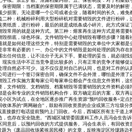
记手续。禁止扩散、泄露档案内容。五、保密制度：对于档案数
、保密期限：当档案的保密期限属于已满状态，需要及时的解密
减少损害。无论是哪一个公司或者企业，随着时间的长久，难免
益二种：机械粉碎利用大型粉碎机对需要销毁的文件进行粉碎，
这类纸质，进行粉碎，最后的就是成纸条成小碎片。此方式保证
销毁常用的就是这种方式。第三种：熔浆再生这种方式是将需要
销毁彻底，绿色环保。文件销毁中心处理销毁有哪些步骤？随着社
题就是如何处理这些文件，特别是需要销毁的文单位中大家都是
是非常有必要的！一、办公中的文件销毁是如何处理的因为存在
露出任何信息，让不法分子无从下手。要处理的妥当，就必须找
。现实生活中不正当竞争是比较多的，只有正常的竞争才能够促
处理自然必不可少。这不仅仅是对自己的认同，也是对工作的认
公司进行一个签订保密合同，确保文件不会外泄，哪怕是外泄了
销毁工作实施方案每家公司每家单位都会产生信息文件资料，这
要，文件销毁、文档销毁、档案销毁等需要销毁的文件资料必须
都是会和专业的文件销毁机构合作，双方确定后的方案，双方再
小区为试点，在全地区逐步推广再生资源“预约回收服务+定点
回收体系的“两网融合”，鼓励有回收资质的企业或第三方垃圾分
或直接拨打电话提前预约上门回收。今后，西城区所有主干道上
边，也存在安全隐患。”西城区城管委固废科工作人员冯会生告
区同意后，以预约回收的方式提供服务。冯会生表示，有回收资
刊发题为《废品回收场紧挨居民楼》的文章，反映海淀区玲珑路边