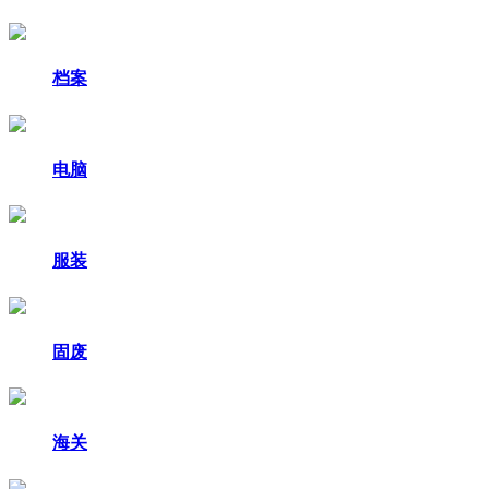
档案
电脑
服装
固废
海关