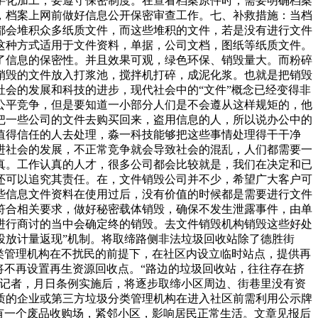
字化加工，要遵守保密制度。在查看档案原件时，需要明确档案
，档案上网前做好信息公开保密审查工作。七、补救措施：当档
都会堆积众多纸质文件，而这些堆积的文件，若是没有进行文件
这种方式适用于文件资料，单据，公司文档，图纸等纸质文件。
了信息的保密性。并且效果可观，绿色环保、销毁量大。而粉碎
销毁的文件放入打浆池，搅拌机打碎，成泥化浆。也就是把销毁
会的发展和科技的进步，现代社会中的“文件”概念已经变得非
公平竞争，但是要知道一小部分人们是不会遵从这样规矩的，他
把一些公司的文件去购买回来，盗用信息的人，所以说办公中的
值得信任的人去处理，淼一科技能够把这些事情处理得干干净
进社会的发展，不正常竞争就会导致社会的混乱，人们都需要一
真。工作认真的人才，很多公司都会比较就是，我们在决定和已
还可以追究其责任。在，文件销毁公司并不少，希望广大客户可
些信息文件资料在使用过后，没有价值的时候都是需要进行文件
符合相关要求，做好秘密载体销毁，确保不发生泄露事件，由单
进行商讨的当中会确定终的销毁。去文件销毁机构销毁这些好处
投放计量返现”机制。将取缔路侧非法垃圾回收站除了德胜街
类管理机构在不扰民的前提下，在社区内设立临时站点，提供再
将不再设置再生资源回收点。“路边的垃圾回收站，往往存在挤
诉记者，月日条例实施后，将逐步取缔小区周边、街巷里没有资
质的企业或第三方垃圾分类管理机构在进入社区前需利用公示牌
有一个废品收购场，紧邻小区，影响居民正常生活。文章见报后