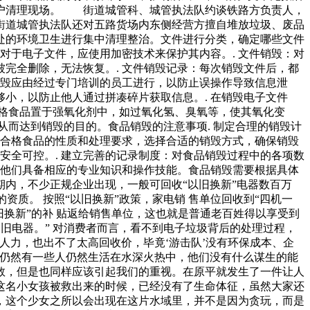
商户清理现场。 街道城管科、城管执法队约谈铁路方负责人，
街道城管执法队还对五路货场内东侧经营方擅自堆放垃圾、废品
处的环境卫生进行集中清理整治。文件进行分类，确定哪些文件
对于电子文件，应使用加密技术来保护其内容。. 文件销毁：对
完全删除，无法恢复。. 文件销毁记录：每次销毁文件后，都
销毁应由经过专门培训的员工进行，以防止误操作导致信息泄
够小，以防止他人通过拼凑碎片获取信息。. 在销毁电子文件
格食品置于强氧化剂中，如过氧化氢、臭氧等，使其氧化变
而达到销毁的目的。食品销毁的注意事项. 制定合理的销毁计
不合格食品的性质和处理要求，选择合适的销毁方式，确保销毁
安全可控。. 建立完善的记录制度：对食品销毁过程中的各项数
保他们具备相应的专业知识和操作技能。食品销毁需要根据具体
期内，不少正规企业出现，一般可回收“以旧换新”电器数百万
资质。 按照“以旧换新”政策，家电销 售单位回收到“四机一
换新”的补 贴返给销售单位，这也就是普通老百姓得以享受到
旧电器。” 对消费者而言，看不到电子垃圾背后的处理过程，
的人力，也出不了太高回收价，毕竟‘游击队’没有环保成本、企
是仍然有一些人仍然生活在水深火热中，他们没有什么谋生的能
数，但是也同样应该引起我们的重视。在原平就发生了一件让人
这名小女孩被救出来的时候，已经没有了生命体征，虽然大家还
，这个少女之所以会出现在这片水域里，并不是因为贪玩，而是