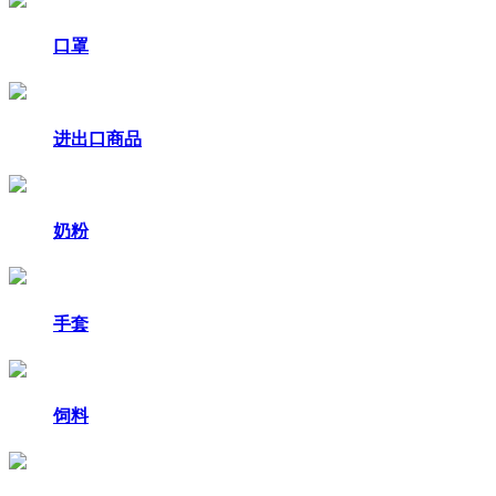
口罩
进出口商品
奶粉
手套
饲料