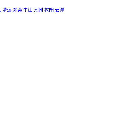
江
清远
东莞
中山
潮州
揭阳
云浮