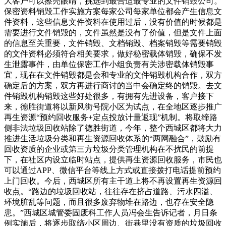
大客户可以擦亮眼睛，挑选到最合适最专业的文件销毁公司。
保密资料销毁工作实施方案每家公司每家单位都会产生信息文
件资料，这些信息文件资料在使用过后，没有价值的时候都是
需要进行文件销毁的，文件虽然是没有了价值，但是文件上面
的信息至关重要，文件销毁、文档销毁、档案销毁等需要销毁
的文件资料必须符合相关要求，做好秘密载体销毁，确保不发
生泄露事件，由单位保密工作小组负责有关涉密载体销毁事
宜，现在在文件销毁都是会和专业的文件销毁机构合作，双方
确定后的方案，双方再进行商讨的当中会确定终的销毁。去文
件销毁机构销毁这些好处很多，有拥有先进设备，客户接下
来，德胜街道将以新风街号院小区为试点，在全地区逐步推广
再生资源“预约回收服务+定点投放计量返现”机制。将取缔路
侧非法垃圾回收站除了德胜街道，今年，整个西城区都将大力
推进生活垃圾分类和再生资源回收体系的“两网融合”，鼓励有
回收资质的企业或第三方垃圾分类管理机构在不扰民的前提
下，在社区内设立临时站点，提供再生资源回收服务，市民也
可以通过APP、微信平台等线上方式或直接拨打电话提前预约
上门回收。今后，西城区所有主干道上将不再设置再生资源回
收点。“路边的垃圾回收站，往往存在挤占道路、污水四溢、
环境脏乱等问题，而且很多废弃物堆在路边，也存在安全隐
患。”西城区城管委固废科工作人员冯会生告诉记者，月日条
例实施后，将逐步取缔小区周边、街巷里没有资质的垃圾回收