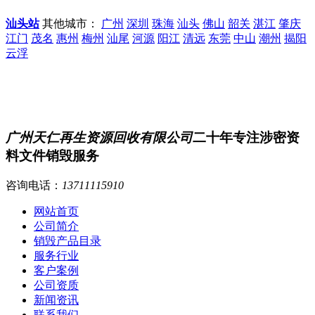
汕头站
其他城市：
广州
深圳
珠海
汕头
佛山
韶关
湛江
肇庆
江门
茂名
惠州
梅州
汕尾
河源
阳江
清远
东莞
中山
潮州
揭阳
云浮
广州天仁再生资源回收有限公司
二十年专注涉密资
料文件销毁服务
咨询电话：
13711115910
网站首页
公司简介
销毁产品目录
服务行业
客户案例
公司资质
新闻资讯
联系我们