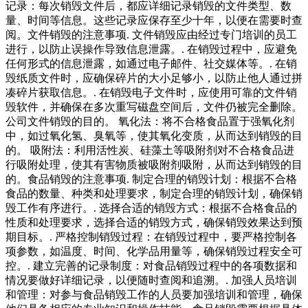
记录：每次销毁文件后，都应详细记录销毁的文件类型、数
量、时间等信息。这些记录应保存至少十年，以便在需要时查
阅。文件销毁的注意事项. 文件销毁应由经过专门培训的员工
进行，以防止误操作导致信息泄露。. 在销毁过程中，应避免
任何形式的信息泄露，如通过电子邮件、社交媒体等。. 在销
毁纸质文件时，应确保碎片的大小足够小，以防止他人通过拼
凑碎片获取信息。. 在销毁电子文件时，应使用可靠的文件销
毁软件，并确保在多次重写磁盘空间后，文件仍被完全删除。
公司文件销毁的目的。 氧化法：将不合格食品置于强氧化剂
中，如过氧化氢、臭氧等，使其氧化变质，从而达到销毁的目
的。 吸附法：利用活性炭、硅藻土等吸附剂对不合格食品进
行吸附处理，使其有害物质被吸附剂吸附，从而达到销毁的目
的。食品销毁的注意事项. 制定合理的销毁计划：根据不合格
食品的数量、种类和处理要求，制定合理的销毁计划，确保销
毁工作有序进行。. 选择合适的销毁方式：根据不合格食品的
性质和处理要求，选择合适的销毁方式，确保销毁效果达到预
期目标。. 严格控制销毁过程：在销毁过程中，要严格控制各
项参数，如温度、时间、化学品用量等，确保销毁过程安全可
控。. 建立完善的记录制度：对食品销毁过程中的各项数据和
情况要做好详细记录，以便随时查阅和追溯。. 加强人员培训
和管理：对参与食品销毁工作的人员要加强培训和管理，确保