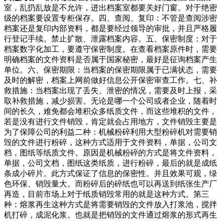
室，乱扔乱放是不允许，进出档案室都要关好门窗。对于绝密
级的档案要设置专柜保存。四、查阅、复印：不管是查阅涉密
档案还是复印内部资料，都是要经过领导的审批，并且严格履
行登记手续。禁止扩散、泄露档案内容。五、保密制度：对于
档案数字化加工，要遵守保密制度。在查看档案原件时，需要
明确档案的文件资料是否属于国家秘密，最好是征询档案产生
单位。六、保密期限：当档案的保密期限属于已满状态，需要
及时的解密，档案上网前做好信息公开保密审查工作。七、补
救措施：当档案出现了丢失、泄密的情况，需要及时上报，采
取补救措施，减少损害。无论是哪一个公司或者企业，随着时
间的长久，难免都会堆积众多纸质文件，而这些堆积的文件，
若是没有进行文件销毁，肯定就会占用地方，文件销毁主要是
为了保障公司的利益二种：机械粉碎利用大型粉碎机对需要销
毁的文件进行粉碎，这种方式适用于文件资料，单据，公司文
档，图纸等纸质文件。原因是机械粉碎的方式是将文件资料，
单据，公司文档，图纸这类纸质，进行粉碎，最后的就是成纸
条成小碎片。此方式保证了信息的保密性。并且效果可观，绿
色环保、销毁量大。而粉碎后的碎纸也可以再送到纸张生产厂
再造，目前市场上对于纸质销毁常用的就是这种方式。第三
种：熔浆再生这种方式是将需要销毁的文件放入打浆池，搅拌
机打碎，成泥化浆。也就是把销毁的文件通过熔浆的形式再生