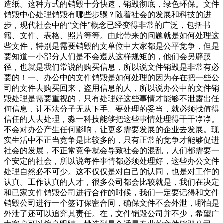
造纸。这种方式的销毁十分快速，销毁彻底，绿色环保。文件
销毁中心处理销毁有哪些步骤？随着社会的发展和科技的进
步，现代社会中的“文件”概念已经变得非常的广泛，包括书
籍、文件、表格、照片等等。由此带来的问题就是如何处理这
些文件，特别是需要销毁的文单位中大家都是公平竞争，但是
要知道一小部分人们是不会遵从这样规矩的，他们会另辟蹊
径，也就是我们常说的购买信息，所以说文件销毁是非常有必
要的！一、办公中的文件销毁是如何处理的因为存在把一些公
司的文件去购买回来，盗用信息的人，所以说办公中的文件销
毁处理是需要重视的，只有处理好这些事情才能够不泄露出任
何信息，让不法分子无从下手。要处理的妥当，就必须找值得
信任的人去处理，淼一科技能够把这些事情处理得干干净净。
不会对办公产生任何影响，让更多需要发展的企业去发展。现
实生活中不正当竞争是比较多的，只有正常的竞争才能够促进
社会的发展，不正常竞争就会导致社会的混乱，人们都需要一
个安定的社会，所以说每件事情都必须处理好，这些办公文件
处理自然必不可少。这不仅仅是对自己的认同，也是对工作的
认真。工作认真的人才，很多公司都会比较就是，我们在决定
和已家文件销毁公司进行合作的时候，我们一定要记得和文件
销毁公司进行一个签订保密合同，确保文件不会外泄，哪怕是
外泄了还可以追究其责任。在，文件销毁公司并不少，希望广