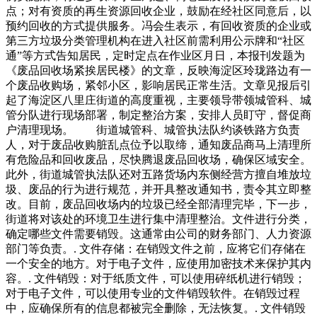
点；对有资质的再生资源回收企业，鼓励在经社区同意后，以
预约回收的方式提供服务。冯会生表示，有回收资质的企业或
第三方垃圾分类管理机构在进入社区前需利用公示牌和“社区
通”等方式告知居民，定时定点在作业区月日，本报刊发题为
《废品回收场紧挨居民楼》的文章，反映海淀区玲珑路边有一
个废品收购场，紧邻小区，影响居民正常生活。文章见报后引
起了海淀区八里庄街道的高度重视，主要领导带领城管科、城
管分队进行现场部署，制定整治方案，安排人员盯守，督促商
户清理现场。 街道城管科、城管执法队约谈铁路方负责
人，对于废品收购脏乱点位予以取缔，通知废品商马上清理所
有危险品和回收废品，尽快腾退废品回收场，确保区域安全。
此外，街道城管执法队还对五路货场内东侧经营方擅自堆放垃
圾、废品的行为进行规范，并开具整改通知书，责令其立即整
改。目前，废品回收场内的垃圾已经全部清理完毕，下一步，
街道将对该处的环境卫生进行集中清理整治。文件进行分类，
确定哪些文件需要销毁。这通常由公司的财务部门、人力资源
部门等负责。. 文件存储：在销毁文件之前，应将它们存储在
一个安全的地方。对于电子文件，应使用加密技术来保护其内
容。. 文件销毁：对于纸质文件，可以使用碎纸机进行销毁；
对于电子文件，可以使用专业的文件销毁软件。在销毁过程
中，应确保所有的信息都被完全删除，无法恢复。. 文件销毁