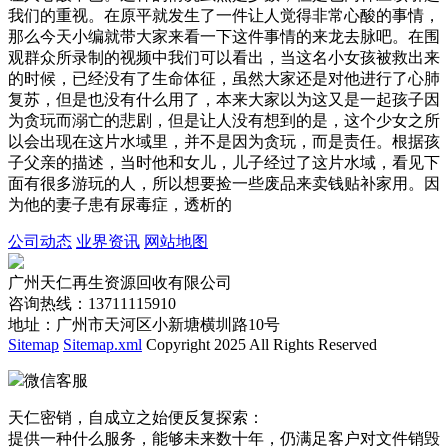
我们的重视。在原平就发生了一件让人觉得非常心酸的事情，
那么今天小编就带大家来看一下这件事情的来龙去脉吧。在围
观群众所录制的视频中我们可以看出，当这名小女孩被救出来
的时候，已经没有了生命体征，虽然大家还是对他进行了心肺
复苏，但是也没有什么用了，本来大家以为这又是一起孩子因
为贪玩而溺亡的悲剧，但是让人没有想到的是，这个少女之所
以会出现在这片水域里，并不是因为贪玩，而是责任。根据孩
子父亲的描述，当时他和女儿，儿子经过了这片水域，看见下
面有很多游玩的人，所以想要捡一些废品来卖钱贴补家用。因
为他的妻子患有尿毒症，透析的
公司动态
业界资讯
网站地图
广州天仁再生资源回收有限公司
咨询热线：13711115910
地址：广州市天河区小新塘横圳路10号
Sitemap
Sitemap.xml
Copyright 2025 All Rights Reserved
微信客服
天仁密销，自成立之始便反复探索：
提供一种什么服务，能够未来数十年，仍满足客户对文件销毁