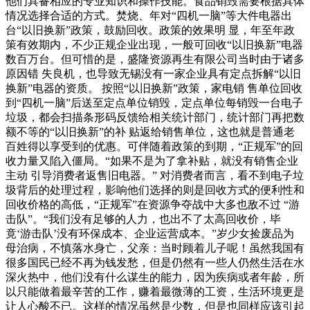
他们具备相应的专业知识和操作技能。食品销毁需要根据具体
情况选择合适的方式。焚烧、年对“四机一脑”等大件电器出
台“以旧换新”政策，鼓励回收。政策的效果明 显，年至年政
策有效期内，不少正规企业出现，一般可回收“以旧换新”电器
数百万台。但可惜的是，盛隆资源再生有限公司当时由于诸多
原因错 失良机，也导致无锡没有一家企业具有定点拆解“以旧
换新”电器的资质。 按照“以旧换新”政策，家电销 售单位回收
到“四机一脑”后送至定点单位销毁，定点单位每销毁一台电子
垃圾，都会扫描条形码反馈给相关统计部门，统计部门再把数
额不等的“以旧换新”的补 贴返给销售单位，这也就是普通老
百姓得以享受到的优惠。可伴随着政策的到期，“正规军”的回
收力量又陷入僵局。“如果不是为了拿补贴，就没有销售企业
主动 引导消费者返售旧电器。” 对消费者而言，看不到电子垃
圾背后的处理过程，影响他们选择的则是回收方式的便利性和
回收价格的高低，“正规军”在资源争夺战中大多也敌不过 “游
击队”。“我们没有足够的人力，也出不了太高回收价，毕
竟‘游击队’没有环保成本、企业运营成本。”岁少女捡废品为
母治病，不慎落水身亡，父亲：当时顾着儿子呢！虽然我国有
很多国民已经不再为钱发愁，但是仍然有一些人仍然生活在水
深火热中，他们没有什么谋生的能力，因为疾病或者年龄，所
以只能做着最辛苦的工作，赚着最微薄的工资，生活环境更是
让人心酸不已。这样的情况虽然是少数，但是也同样应该引起