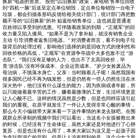
换新”电器的资质。 按照“以旧换新”政策，家电销 售单位回收
到“四机一脑”后送至定点单位销毁，定点单位每销毁一台电子
垃圾，都会扫描条形码反馈给相关统计部门，统计部门再把数
额不等的“以旧换新”的补 贴返给销售单位，这也就是普通老
百姓得以享受到的优惠。可伴随着政策的到期，“正规军”的回
收力量又陷入僵局。“如果不是为了拿补贴，就没有销售企业
主动 引导消费者返售旧电器。” 对消费者而言，看不到电子垃
圾背后的处理过程，影响他们选择的则是回收方式的便利性和
回收价格的高低，“正规军”在资源争夺战中大多也敌不过 “游
击队”。“我们没有足够的人力，也出不了太高回收价，毕
竟‘游击队’没有环保成本、企业运营成本。”岁少女捡废品为
母治病，不慎落水身亡，父亲：当时顾着儿子呢！虽然我国有
很多国民已经不再为钱发愁，但是仍然有一些人仍然生活在水
深火热中，他们没有什么谋生的能力，因为疾病或者年龄，所
以只能做着最辛苦的工作，赚着最微薄的工资，生活环境更是
让人心酸不已。这样的情况虽然是少数，但是也同样应该引起
我们的重视。在原平就发生了一件让人觉得非常心酸的事情，
那么今天小编就带大家来看一下这件事情的来龙去脉吧。在围
观群众所录制的视频中我们可以看出，当这名小女孩被救出来
的时候，已经没有了生命体征，虽然大家还是对他进行了心肺
复苏，但是也没有什么用了，本来大家以为这又是一起孩子因
为贪玩而溺亡的悲剧，但是让人没有想到的是，这个少女之所