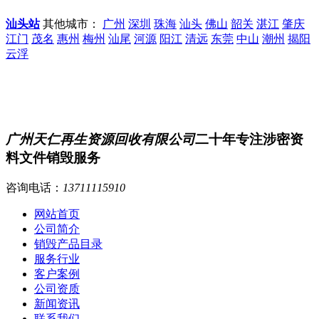
汕头站
其他城市：
广州
深圳
珠海
汕头
佛山
韶关
湛江
肇庆
江门
茂名
惠州
梅州
汕尾
河源
阳江
清远
东莞
中山
潮州
揭阳
云浮
广州天仁再生资源回收有限公司
二十年专注涉密资
料文件销毁服务
咨询电话：
13711115910
网站首页
公司简介
销毁产品目录
服务行业
客户案例
公司资质
新闻资讯
联系我们