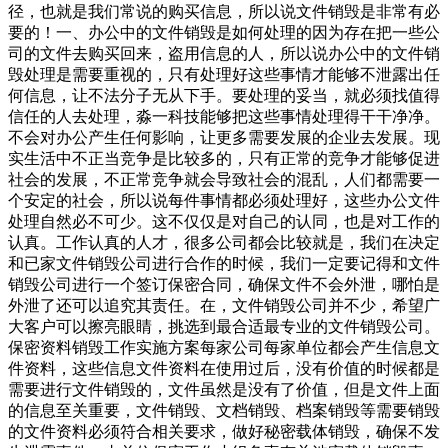
径，也就是我们常说的购买信息，所以说文件销毁是非常有必
要的！一、办公中的文件销毁是如何处理的因为存在把一些公
司的文件去购买回来，盗用信息的人，所以说办公中的文件销
毁处理是需要重视的，只有处理好这些事情才能够不泄露出任
何信息，让不法分子无从下手。要处理的妥当，就必须找值得
信任的人去处理，淼一科技能够把这些事情处理得干干净净。
不会对办公产生任何影响，让更多需要发展的企业去发展。现
实生活中不正当竞争是比较多的，只有正常的竞争才能够促进
社会的发展，不正常竞争就会导致社会的混乱，人们都需要一
个安定的社会，所以说每件事情都必须处理好，这些办公文件
处理自然必不可少。这不仅仅是对自己的认同，也是对工作的
认真。工作认真的人才，很多公司都会比较就是，我们在决定
和已家文件销毁公司进行合作的时候，我们一定要记得和文件
销毁公司进行一个签订保密合同，确保文件不会外泄，哪怕是
外泄了还可以追究其责任。在，文件销毁公司并不少，希望广
大客户可以擦亮眼睛，挑选到最合适最专业的文件销毁公司。
保密资料销毁工作实施方案每家公司每家单位都会产生信息文
件资料，这些信息文件资料在使用过后，没有价值的时候都是
需要进行文件销毁的，文件虽然是没有了价值，但是文件上面
的信息至关重要，文件销毁、文档销毁、档案销毁等需要销毁
的文件资料必须符合相关要求，做好秘密载体销毁，确保不发