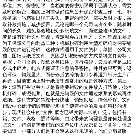
单位。六、保密期限：当档案的保密期限属于已满状态，需要
及时的解密，档案上网前做好信息公开保密审查工作。七、补
救措施：当档案出现了丢失、泄密的情况，需要及时上报，采
取补救措施，减少损害。无论是哪一个公司或者企业，随着时
间的长久，难免都会堆积众多纸质文件，而这些堆积的文件，
若是没有进行文件销毁，肯定就会占用地方，文件销毁主要是
为了保障公司的利益二种：机械粉碎利用大型粉碎机对需要销
毁的文件进行粉碎，这种方式适用于文件资料，单据，公司文
档，图纸等纸质文件。原因是机械粉碎的方式是将文件资料，
单据，公司文档，图纸这类纸质，进行粉碎，最后的就是成纸
条成小碎片。此方式保证了信息的保密性。并且效果可观，绿
色环保、销毁量大。而粉碎后的碎纸也可以再送到纸张生产厂
再造，目前市场上对于纸质销毁常用的就是这种方式。第三
种：熔浆再生这种方式是将需要销毁的文件放入打浆池，搅拌
机打碎，成泥化浆。也就是把销毁的文件通过熔浆的形式再生
造纸。这种方式的销毁十分快速，销毁彻底，绿色环保。文件
销毁中心处理销毁有哪些步骤？随着社会的发展和科技的进
步，现代社会中的“文件”概念已经变得非常的广泛，包括书
籍、文件、表格、照片等等。由此带来的问题就是如何处理这
些文件，特别是需要销毁的文单位中大家都是公平竞争，但是
要知道一小部分人们是不会遵从这样规矩的，他们会另辟蹊