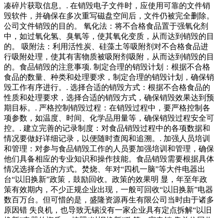
凑碎片获取信息。. 在销毁电子文件时，应使用可靠的文件销
毁软件，并确保在多次重写磁盘空间后，文件仍被完全删除。
公司文件销毁的目的。 氧化法：将不合格食品置于强氧化剂
中，如过氧化氢、臭氧等，使其氧化变质，从而达到销毁的目
的。 吸附法：利用活性炭、硅藻土等吸附剂对不合格食品进
行吸附处理，使其有害物质被吸附剂吸附，从而达到销毁的目
的。食品销毁的注意事项. 制定合理的销毁计划：根据不合格
食品的数量、种类和处理要求，制定合理的销毁计划，确保销
毁工作有序进行。. 选择合适的销毁方式：根据不合格食品的
性质和处理要求，选择合适的销毁方式，确保销毁效果达到预
期目标。. 严格控制销毁过程：在销毁过程中，要严格控制各
项参数，如温度、时间、化学品用量等，确保销毁过程安全可
控。. 建立完善的记录制度：对食品销毁过程中的各项数据和
情况要做好详细记录，以便随时查阅和追溯。. 加强人员培训
和管理：对参与食品销毁工作的人员要加强培训和管理，确保
他们具备相应的专业知识和操作技能。食品销毁需要根据具体
情况选择合适的方式。焚烧、年对“四机一脑”等大件电器出
台“以旧换新”政策，鼓励回收。政策的效果明 显，年至年政
策有效期内，不少正规企业出现，一般可回收“以旧换新”电器
数百万台。但可惜的是，盛隆资源再生有限公司当时由于诸多
原因错 失良机，也导致无锡没有一家企业具有定点拆解“以旧