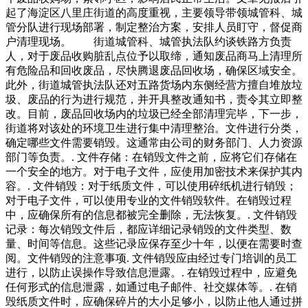
起了海淀区八里庄街道的高度重视，主要领导带领城管科、城
管分队进行现场部署，制定整治方案，安排人员盯守，督促商
户清理现场。 街道城管科、城管执法队约谈铁路方负责
人，对于废品收购脏乱点位予以取缔，通知废品商马上清理所
有危险品和回收废品，尽快腾退废品回收场，确保区域安全。
此外，街道城管执法队还对五路货场内东侧经营方擅自堆放垃
圾、废品的行为进行规范，并开具整改通知书，责令其立即整
改。目前，废品回收场内的垃圾已经全部清理完毕，下一步，
街道将对该处的环境卫生进行集中清理整治。文件进行分类，
确定哪些文件需要销毁。这通常由公司的财务部门、人力资源
部门等负责。. 文件存储：在销毁文件之前，应将它们存储在
一个安全的地方。对于电子文件，应使用加密技术来保护其内
容。. 文件销毁：对于纸质文件，可以使用碎纸机进行销毁；
对于电子文件，可以使用专业的文件销毁软件。在销毁过程
中，应确保所有的信息都被完全删除，无法恢复。. 文件销毁
记录：每次销毁文件后，都应详细记录销毁的文件类型、数
量、时间等信息。这些记录应保存至少十年，以便在需要时查
阅。文件销毁的注意事项. 文件销毁应由经过专门培训的员工
进行，以防止误操作导致信息泄露。. 在销毁过程中，应避免
任何形式的信息泄露，如通过电子邮件、社交媒体等。. 在销
毁纸质文件时，应确保碎片的大小足够小，以防止他人通过拼