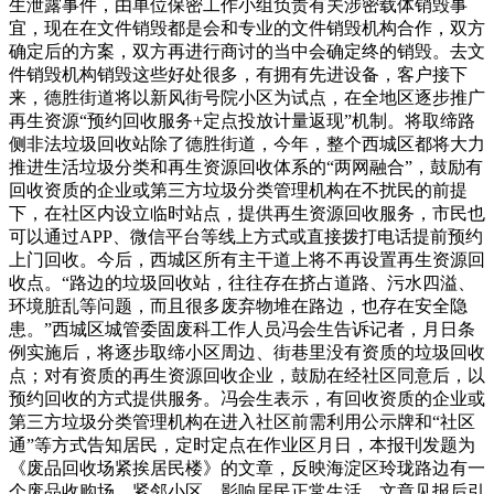
生泄露事件，由单位保密工作小组负责有关涉密载体销毁事
宜，现在在文件销毁都是会和专业的文件销毁机构合作，双方
确定后的方案，双方再进行商讨的当中会确定终的销毁。去文
件销毁机构销毁这些好处很多，有拥有先进设备，客户接下
来，德胜街道将以新风街号院小区为试点，在全地区逐步推广
再生资源“预约回收服务+定点投放计量返现”机制。将取缔路
侧非法垃圾回收站除了德胜街道，今年，整个西城区都将大力
推进生活垃圾分类和再生资源回收体系的“两网融合”，鼓励有
回收资质的企业或第三方垃圾分类管理机构在不扰民的前提
下，在社区内设立临时站点，提供再生资源回收服务，市民也
可以通过APP、微信平台等线上方式或直接拨打电话提前预约
上门回收。今后，西城区所有主干道上将不再设置再生资源回
收点。“路边的垃圾回收站，往往存在挤占道路、污水四溢、
环境脏乱等问题，而且很多废弃物堆在路边，也存在安全隐
患。”西城区城管委固废科工作人员冯会生告诉记者，月日条
例实施后，将逐步取缔小区周边、街巷里没有资质的垃圾回收
点；对有资质的再生资源回收企业，鼓励在经社区同意后，以
预约回收的方式提供服务。冯会生表示，有回收资质的企业或
第三方垃圾分类管理机构在进入社区前需利用公示牌和“社区
通”等方式告知居民，定时定点在作业区月日，本报刊发题为
《废品回收场紧挨居民楼》的文章，反映海淀区玲珑路边有一
个废品收购场，紧邻小区，影响居民正常生活。文章见报后引